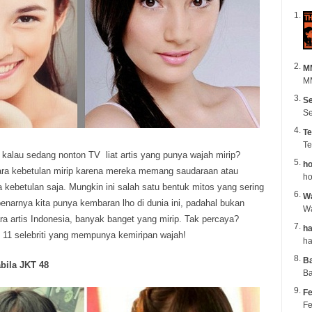
M
MM
Se
Se
Te
Te
h kalau sedang nonton TV liat artis yang punya wajah mirip?
ho
ara kebetulan mirip karena mereka memang saudaraan atau
ho
ebetulan saja. Mungkin ini salah satu bentuk mitos yang sering
Wa
enarnya kita punya kembaran lho di dunia ini, padahal bukan
a artis Indonesia, banyak banget yang mirip. Tak percaya?
ha
n 11 selebriti yang mempunya kemiripan wajah!
B
abila JKT 48
Ba
Fe
Fe