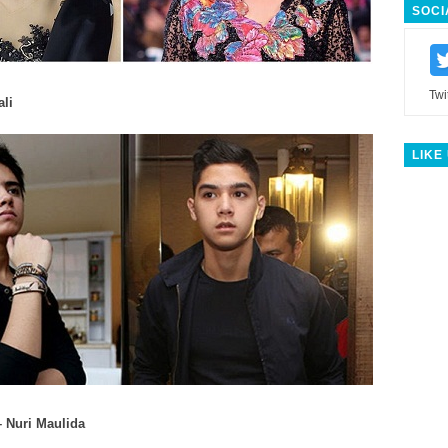
SOCI
Twi
ali
LIKE
– Nuri Maulida