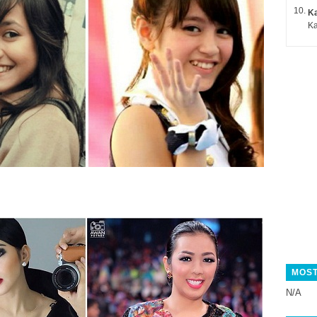
K
Ka
i
MOST
N/A