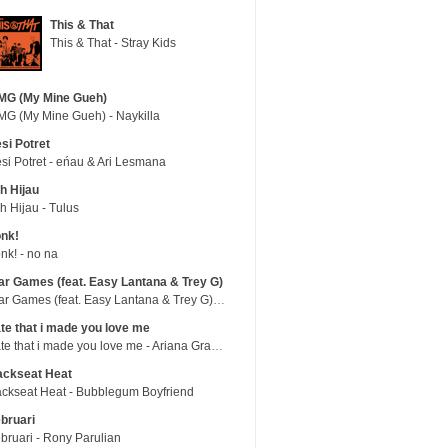
This & That
This & That - Stray Kids
MG (My Mine Gueh)
G (My Mine Gueh) - Naykilla
si Potret
si Potret - eńau & Ari Lesmana
h Hijau
h Hijau - Tulus
nk!
nk! - no na
r Games (feat. Easy Lantana & Trey G)
War Games (feat. Easy Lantana & Trey G) - Trub
te that i made you love me
hate that i made you love me - Ariana Grande
ackseat Heat
ckseat Heat - Bubblegum Boyfriend
bruari
bruari - Rony Parulian