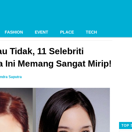
FASHION
EVENT
PLACE
TECH
u Tidak, 11 Selebriti
a Ini Memang Sangat Mirip!
ndra Saputra
TOP 