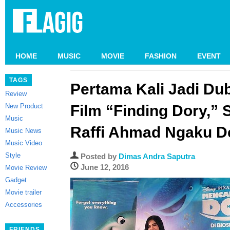
HOME
MUSIC
MOVIE
FASHION
EVENT
TAGS
Pertama Kali Jadi Du
Review
New Product
Film “Finding Dory,” 
Music
Raffi Ahmad Ngaku 
Music News
Music Video
Style
Posted by
Dimas Andra Saputra
June 12, 2016
Movie Review
Gadget
Movie trailer
Accessories
FRIENDS