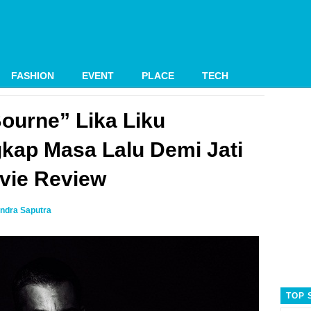
FASHION
EVENT
PLACE
TECH
ourne” Lika Liku
ap Masa Lalu Demi Jati
ovie Review
ndra Saputra
TOP 