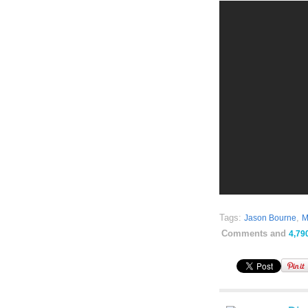
Tags:
,
Jason Bourne
M
Comments and
4,79