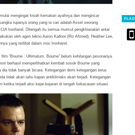
 mulai mengingat kisah kematian ayahnya dan mengincar
FLAG
angka rupanya orang yang ia cari adalah Asset seorang
CIA Ironhand. Ditengah itu semua muncul pengkhianatan antar
ilakukan oleh agen tekno Aaron Kalloor (Riz Ahmed), Heather Lee,
nnya yang terlibat dalam misi Ironhand.
 film “Bourne : Ultimatum, Bourne” belum kehilangan pesonanya.
amon berhasil memperlihatkan kembali sosok Bourne yang
 dia tidak banyak bicara. Ketegangan demi ketegangan terus
a tidak akan tahu kapan antiklimaks akan terjadi. Ketegangan
lm ketika terjadi aksi kejar-kejaran di tengah kekacauan situasi.