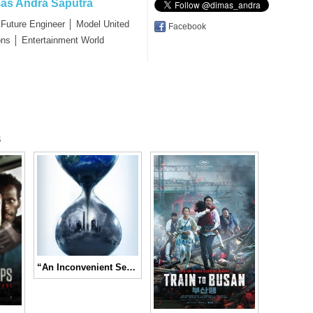
as Andra Saputra
 Future Engineer │ Model United
Facebook
ons │ Entertainment World
s
“An Inconvenient Sequel: Truth to Power,” Misi untuk Mengatasi Perubahan Iklim Global │ Movie Review