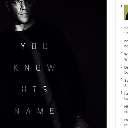
Sh
Sh
ho
ho
Wa
Da
Da
Se
Se
ha
Ni
ro
ro