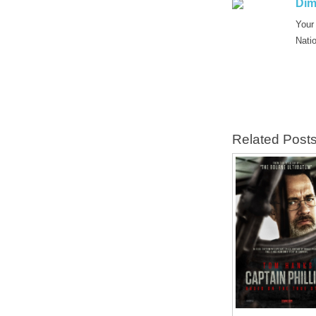
Dim
Your
Nati
Related Post