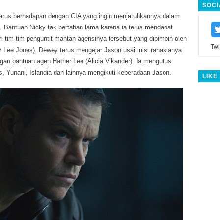
SOCI
harus berhadapan dengan CIA yang ingin menjatuhkannya dalam
. Bantuan Nicky tak bertahan lama karena ia terus mendapat
i tim-tim penguntit mantan agensinya tersebut yang dipimpin oleh
Twi
Lee Jones). Dewey terus mengejar Jason usai misi rahasianya
ngan bantuan agen Hather Lee (Alicia Vikander). Ia mengutus
is, Yunani, Islandia dan lainnya mengikuti keberadaan Jason.
LIKE