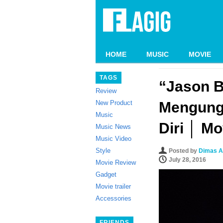
HOME
MUSIC
MOVIE
TAGS
“Jason B
Review
New Product
Mengungk
Music
Diri │ M
Music News
Music Video
Style
Posted by
Dimas A
July 28, 2016
Movie Review
Gadget
Movie trailer
Accessories
FRIENDS