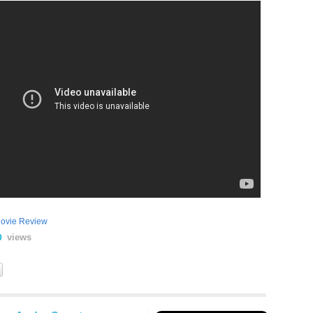
ovie Review
views
0