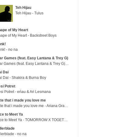
Teh Hijau
Teh Hijau - Tulus
ape of My Heart
ape of My Heart - Backstreet Boys
nk!
nk! - no na
r Games (feat. Easy Lantana & Trey G)
War Games (feat. Easy Lantana & Trey G) - Trub
i Dai
i Dai - Shakira & Burna Boy
si Potret
si Potret - eńau & Ari Lesmana
te that i made you love me
hate that i made you love me - Ariana Grande
ce to Meet Ya
Nice to Meet Ya - TOMORROW X TOGETHER
llerblade
llerblade - no na