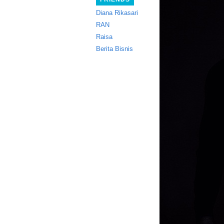
Diana Rikasari
RAN
Raisa
Berita Bisnis