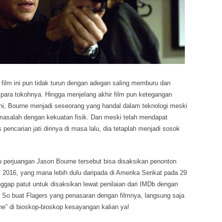
 film ini pun tidak turun dengan adegan saling memburu dan
 para tokohnya. Hingga menjelang akhir film pun ketegangan
 ini, Bourne menjadi seseorang yang handal dalam teknologi meski
masalah dengan kekuatan fisik. Dan meski telah mendapat
pencarian jati dirinya di masa lalu, dia tetaplah menjadi sosok
ku perjuangan Jason Bourne tersebut bisa disaksikan penonton
i 2016, yang mana lebih dulu daripada di Amerika Serikat pada 29
anggap patut untuk disaksikan lewat penilaian dari IMDb dengan
in. So buat Flagers yang penasaran dengan filmnya, langsung saja
e” di bioskop-bioskop kesayangan kalian ya!