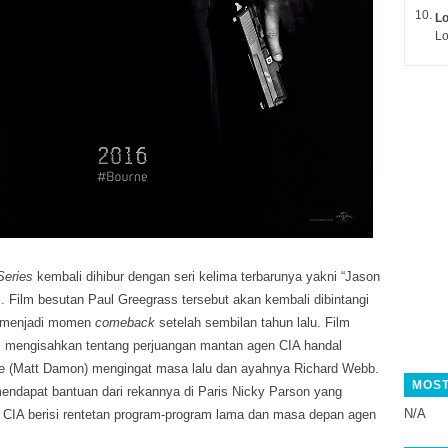
L
Lo
Series
kembali dihibur dengan seri kelima terbarunya yakni “Jason
i.
Film besutan Paul Greegrass tersebut akan kembali dibintangi
 menjadi momen
comeback
setelah sembilan tahun lalu. Film
ri mengisahkan tentang perjuangan mantan agen CIA handal
 (Matt Damon) mengingat masa lalu dan ayahnya Richard Webb.
MOST
mendapat bantuan dari rekannya di Paris Nicky Parson yang
N/A
n CIA berisi rentetan program-program lama dan masa depan agen