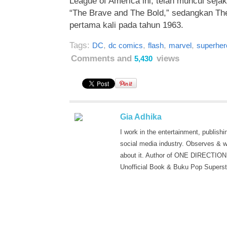
League of America ini, telah muncul sej
“The Brave and The Bold,” sedangkan Th
pertama kali pada tahun 1963.
Tags:
,
,
,
,
DC
dc comics
flash
marvel
superher
Comments and
views
5,430
Gia Adhika
I work in the entertainment, publishi
social media industry. Observes & w
about it. Author of ONE DIRECTION
Unofficial Book & Buku Pop Superst