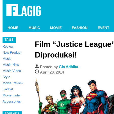
HOME
MUSIC
MOVIE
FASHION
EVENT
TAGS
Film “Justice League
Review
New Product
Diproduksi!
Music
Music News
Posted by
Gia Adhika
Music Video
April 28, 2014
Style
Movie Review
Gadget
Movie trailer
Accessories
FRIENDS