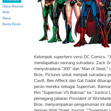
Diana Rikasari
RAN
Raisa
Berita Bisnis
Kelompok
superhero
versi DC Comics, “J
mendapatkan seorang sutradara. Zack S
menyutradarai “300” dan “Man of Steel,” r
Bros. Pictures untuk menjadi sutradara pr
Cavill, Ben Affleck dan Gal Gadot dihara
peran mereka sebagai Superman, Batma
film “Superman VS Batman” ke “Justice L
pemegang jabatan
President of Worldwid
Bros. menyampaikan pengumuman ini da
dengan
Wall Street Journal.
“’Superman 