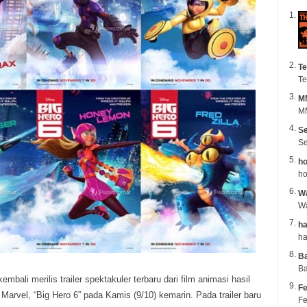
Te
Te
M
MM
Se
Se
ho
ho
Wa
ha
B
Ba
embali merilis trailer spektakuler terbaru dari film animasi hasil
Fe
Marvel, “Big Hero 6” pada Kamis (9/10) kemarin.
Pada trailer baru
Fe