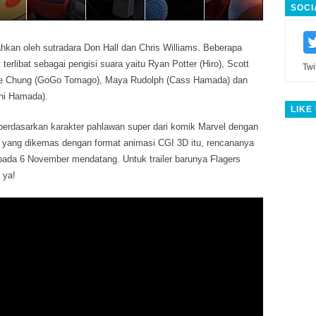
SOCI
rahkan oleh sutradara Don Hall dan Chris Williams. Beberapa
 terlibat sebagai pengisi suara yaitu Ryan Potter (Hiro), Scott
Twi
ie Chung (GoGo Tomago), Maya Rudolph (Cass Hamada) dan
hi Hamada).
LIKE
 berdasarkan karakter pahlawan super dari komik Marvel dengan
m yang dikemas dengan format animasi CGI 3D itu, rencananya
pada 6 November mendatang. Untuk trailer barunya Flagers
 ya!