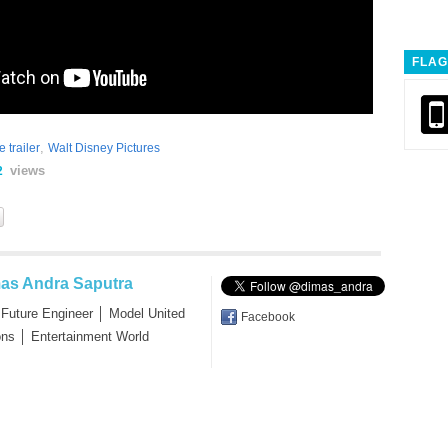
FLAG
,
 trailer
Walt Disney Pictures
views
2
as Andra Saputra
 Future Engineer │ Model United
Facebook
ons │ Entertainment World