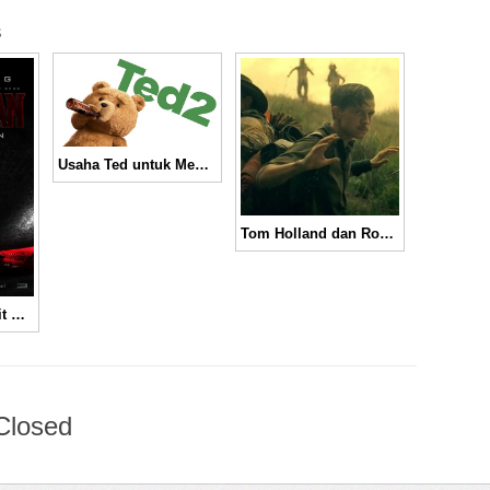
s
Usaha Ted untuk Mendapatkan Anak di Trailer Terbaru “Ted 2” │ Movie Trailer
Tom Holland dan Robert Pattinson Ditawan Suku Amazon di Trailer “The Lost City of Z” │ Movie Trailer
Pertarungan Sengit Ant-Man dan Yellow Jacket di Trailer Terbaru “Ant-Man” │ Movie Trailer
Closed