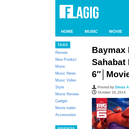
HOME
MUSIC
MOVIE
TAGS
Baymax 
Review
New Product
Sahabat 
Music
6″│Movie
Music News
Music Video
Style
Posted by
Dimas A
October 10, 2014
Movie Review
Gadget
Movie trailer
Accessories
FRIENDS