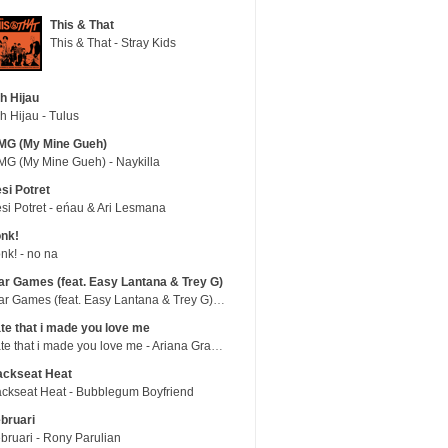
This & That
This & That - Stray Kids
h Hijau
h Hijau - Tulus
MG (My Mine Gueh)
G (My Mine Gueh) - Naykilla
si Potret
si Potret - eńau & Ari Lesmana
nk!
nk! - no na
r Games (feat. Easy Lantana & Trey G)
War Games (feat. Easy Lantana & Trey G) - Trub
te that i made you love me
hate that i made you love me - Ariana Grande
ackseat Heat
ckseat Heat - Bubblegum Boyfriend
bruari
bruari - Rony Parulian