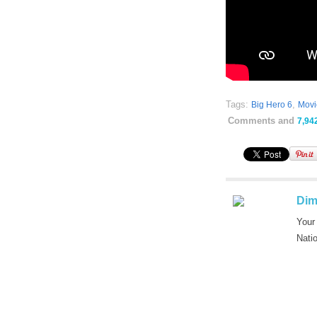
Tags:
,
Big Hero 6
Movie
Comments and
7,94
Dim
Your
Nati