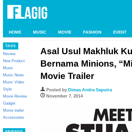
HOME
MUSIC
MOVIE
FASHION
EVENT
TAGS
Asal Usul Makhluk K
Review
New Product
Bernama Minions, “Mi
Music
Movie Trailer
Music News
Music Video
Style
Posted by
Dimas Andra Saputra
November 7, 2014
Movie Review
Gadget
Movie trailer
Accessories
FRIENDS