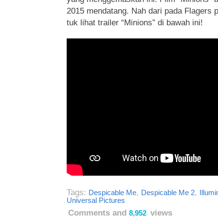
2015 mendatang. Nah dari pada Flagers p
tuk lihat trailer “Minions” di bawah ini!
Tags:
,
,
Despicable Me
Despicable Me 2
Illumi
Universal Pictures
Comments and
views
8,952