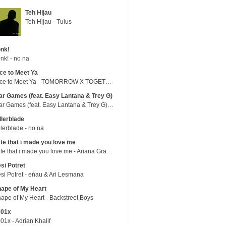
Teh Hijau
Teh Hijau - Tulus
nk!
nk! - no na
ce to Meet Ya
Nice to Meet Ya - TOMORROW X TOGETHER
r Games (feat. Easy Lantana & Trey G)
War Games (feat. Easy Lantana & Trey G) - Trub
llerblade
llerblade - no na
te that i made you love me
hate that i made you love me - Ariana Grande
si Potret
si Potret - eńau & Ari Lesmana
ape of My Heart
ape of My Heart - Backstreet Boys
001x
01x - Adrian Khalif