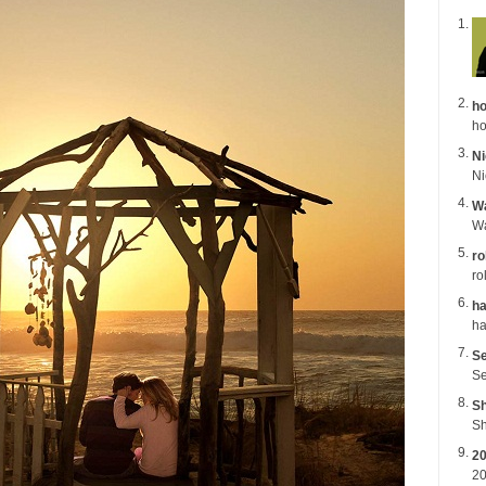
ho
ho
Ni
Wa
ro
ro
ha
Se
Se
Sh
Sh
2
20