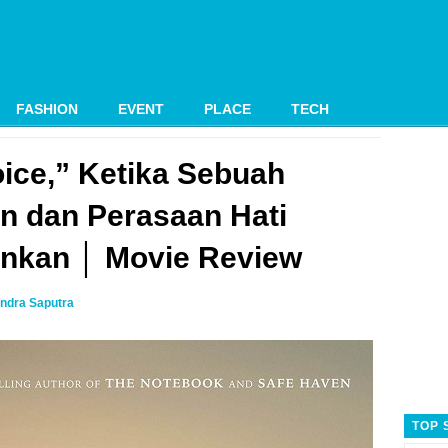
FASHION
EVENT
PLACE
TECH
ice,” Ketika Sebuah
 dan Perasaan Hati
nkan │ Movie Review
ndra Saputra
TOP 