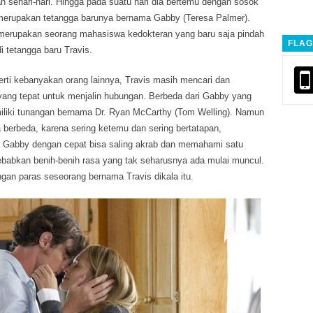
n sehari-hari. Hingga pada suatu hari dia bertemu dengan sosok
merupakan tetangga barunya bernama Gabby (Teresa Palmer).
merupakan seorang mahasiswa kedokteran yang baru saja pindah
FLAG
i tetangga baru Travis.
perti kebanyakan orang lainnya, Travis masih mencari dan
ng tepat untuk menjalin hubungan. Berbeda dari Gabby yang
liki tunangan bernama Dr. Ryan McCarthy (Tom Welling). Namun
ta berbeda, karena sering ketemu dan sering bertatapan,
 Gabby dengan cepat bisa saling akrab dan memahami satu
babkan benih-benih rasa yang tak seharusnya ada mulai muncul.
gan paras seseorang bernama Travis dikala itu.