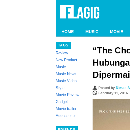
HOME
MUSIC
MOVIE
TAGS
“The Cho
Review
New Product
Hubungan
Music
Dipermai
Music News
Music Video
Style
Posted by
Dimas A
February 11, 2016
Movie Review
Gadget
Movie trailer
Accessories
FRIENDS