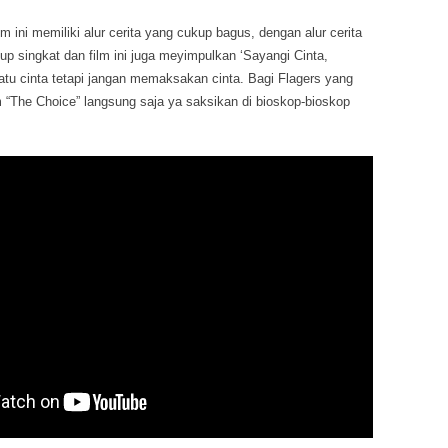
m ini memiliki alur cerita yang cukup bagus, dengan alur cerita
up singkat dan film ini juga meyimpulkan ‘Sayangi Cinta,
satu cinta tetapi jangan memaksakan cinta. Bagi Flagers yang
 “The Choice” langsung saja ya saksikan di bioskop-bioskop