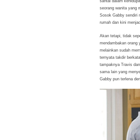
santai dalam kehidupa
seorang wanita yang 
Sosok Gabby sendiri 
rumah dan kini menjad
Akan tetapi, tidak se
mendambakan orang ya
melainkan sudah memi
ternyata takdir berka
tampaknya Travis dan
sama lain yang menye
Gabby pun terlena den