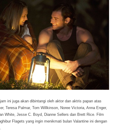
jam ini juga akan dibintangi oleh aktor dan aktris papan atas
er, Teresa Palmar, Tom Willkinson, Noree Victoria, Anna Enger,
lan White, Jesse C. Boyd, Dianne Sellers dan Brett Rice. Film
ghibur Flagets yang ingin menikmati bulan Valantine ini dengan
.