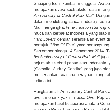
Shopping Icon” kembali menggelar
Annua
merupakan
event
spektakuler dalam ran
Anniversary of Central Park Mall.
Dengan 
dalam mendukung kancah industry fashion
Mall mengangkat tema
Fashion Runway
d
muda dan berbakat Indonesia yang siap
Park Lovers
dengan serangkaian event d
bertajuk “Vibe Of Five” yang berlangsung
September hingga 14 September 2014. Tid
5
Anniversary of Central Park Mall
juga
th
sejumlah selebriti papan atas Indonesia,
(Gamaliel-Audrey-Cantika) yang juga si
memeriahkan suasana perayaan ulang tah
kelima ini.
Rangkaian 5
Anniversary Central Park ak
th
event menarik yakni Tribeca Over Pop-Up
merupakan hasil kolaborasi anatara Cent
Euphoria Project. Euphoria Project adala