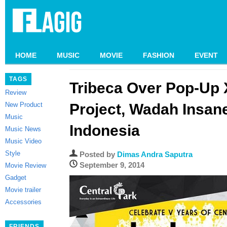
HOME
MUSIC
MOVIE
FASHION
EVENT
TAGS
Tribeca Over Pop-Up 
Review
New Product
Project, Wadah Insan
Music
Indonesia
Music News
Music Video
Style
Posted by
Dimas Andra Saputra
September 9, 2014
Movie Review
Gadget
Movie trailer
Accessories
FRIENDS