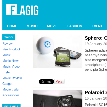
HOME
MUSIC
MOVIE
FASHION
EVENT
Sphero: 
TAGS
Review
19 January 20
New Product
Sphereo adalah
besarnya han
Music
bisa mengenda
Music News
smartphone (I
Music Video
pencipta Sph
Style
Movie Review
Gadget
Movie trailer
Polaroid
Accessories
16 January 20
Polaroid SC1
FRIENDS