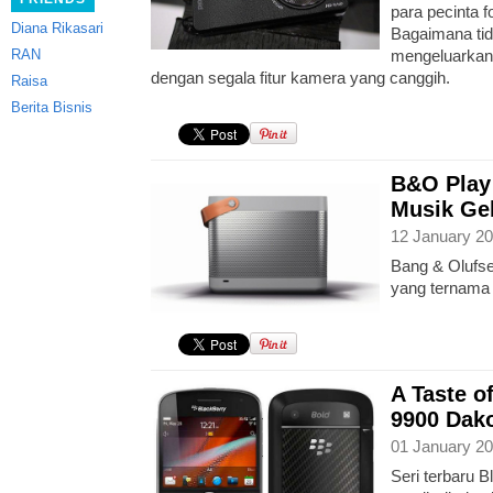
para pecinta f
Diana Rikasari
Bagaimana tid
RAN
mengeluarkan
dengan segala fitur kamera yang canggih.
Raisa
Berita Bisnis
B&O Play 
Musik Ge
12 January 20
Bang & Olufs
yang ternama m
A Taste o
9900 Dak
01 January 20
Seri terbaru B