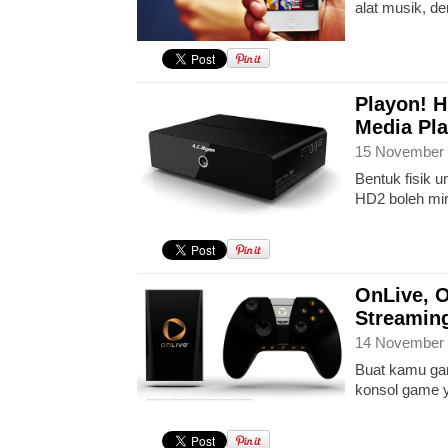
alat musik, de
Playon! 
Media Pla
15 November 
Bentuk fisik u
HD2 boleh mir
OnLive, 
Streamin
14 November 
Buat kamu gam
konsol game y