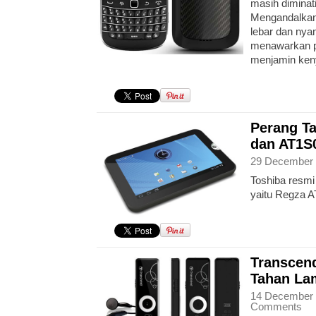
masih diminat
Mengandalka
lebar dan nya
menawarkan p
menjamin ke
Perang Ta
dan AT1S
29 December 
Toshiba resmi 
yaitu Regza 
Transcen
Tahan La
14 December 
Comments