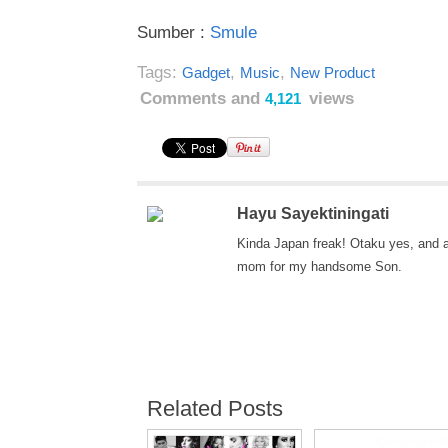
Sumber :
Smule
Tags:
,
,
Gadget
Music
New Product
Comments and
views
4,121
Hayu Sayektiningati
Kinda Japan freak! Otaku yes, and 
mom for my handsome Son.
Related Posts