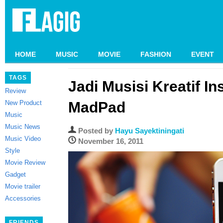
HOME
MUSIC
MOVIE
FASHION
EVENT
TAGS
Jadi Musisi Kreatif I
Review
New Product
MadPad
Music
Music News
Posted by
Hayu Sayektiningati
Music Video
November 16, 2011
Style
Movie Review
Gadget
Movie trailer
Accessories
FRIENDS