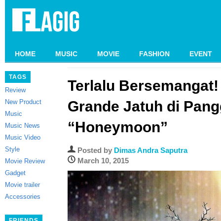
HOME
MUSIC
MOVIE
FASHION
EVENT
TAGS
Terlalu Bersemangat!
Review
New Product
Grande Jatuh di Pang
Music
“Honeymoon”
Music News
Music Video
Style
Posted by
Dimas Andra Saputra
March 10, 2015
Movie Review
Gadget
Movie trailer
Accessories
FRIENDS