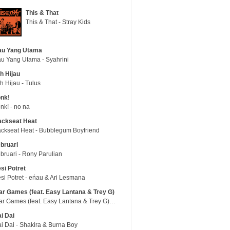
This & That
This & That - Stray Kids
au Yang Utama
u Yang Utama - Syahrini
h Hijau
h Hijau - Tulus
nk!
nk! - no na
ackseat Heat
ckseat Heat - Bubblegum Boyfriend
bruari
bruari - Rony Parulian
si Potret
si Potret - eńau & Ari Lesmana
r Games (feat. Easy Lantana & Trey G)
War Games (feat. Easy Lantana & Trey G) - Trub
i Dai
i Dai - Shakira & Burna Boy