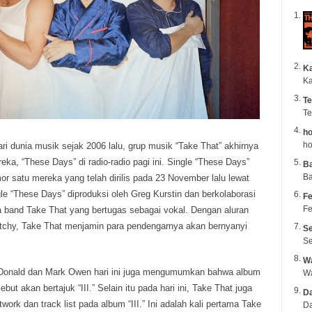
K
Ka
Te
Te
ho
ho
ri dunia musik sejak 2006 lalu, grup musik “Take That” akhirnya
reka, “These Days” di radio-radio pagi ini.
Single “These Days”
B
Ba
r satu mereka yang telah dirilis pada 23 November lalu lewat
le “These Days” diproduksi oleh Greg Kurstin dan berkolaborasi
Fe
Fe
a band Take That yang bertugas sebagai vokal. Dengan aluran
tchy, Take That menjamin para pendengarnya akan bernyanyi
Se
Se
Wa
Donald dan Mark Owen hari ini juga mengumumkan bahwa album
but akan bertajuk “III.” Selain itu pada hari ini, Take That juga
Da
ork dan track list pada album “III.” Ini adalah kali pertama Take
Da