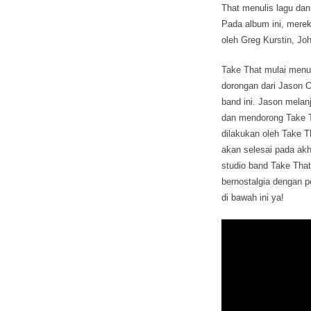
That menulis lagu dan
Pada album ini, merek
oleh Greg Kurstin, Jo
Take That mulai menuli
dorongan dari Jason O
band ini. Jason mela
dan mendorong Take T
dilakukan oleh Take Th
akan selesai pada ak
studio band Take That
bernostalgia dengan p
di bawah ini ya!