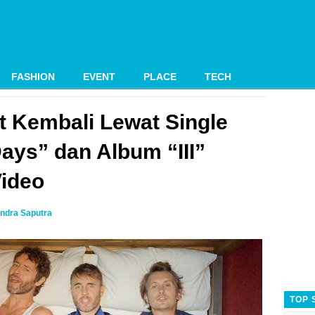
FASHION
EVENT
PLACE
TECH
t Kembali Lewat Single
ays” dan Album “III”
ideo
ndra Saputra
TOP 