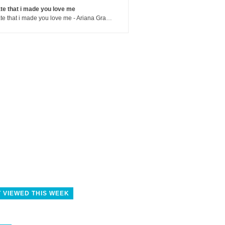
te that i made you love me
hate that i made you love me - Ariana Grande
 VIEWED THIS WEEK