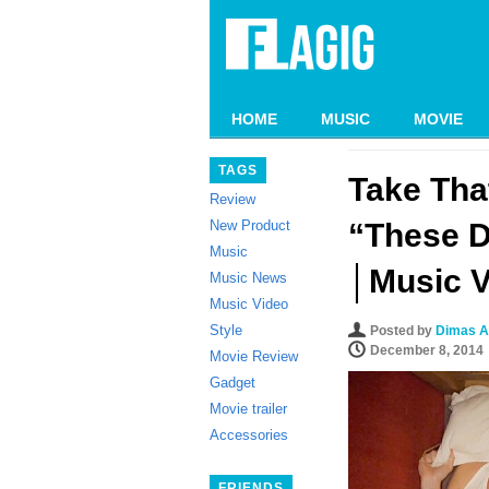
HOME
MUSIC
MOVIE
TAGS
Take Tha
Review
New Product
“These D
Music
│Music V
Music News
Music Video
Style
Posted by
Dimas A
December 8, 2014
Movie Review
Gadget
Movie trailer
Accessories
FRIENDS