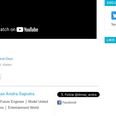
SOCI
Twi
LIKE
ese Days
views
5
as Andra Saputra
 Future Engineer │ Model United
Facebook
ons │ Entertainment World