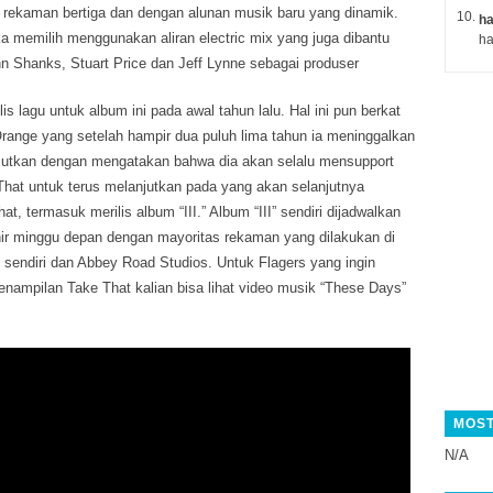
 rekaman bertiga dan dengan alunan musik baru yang dinamik.
ha
a memilih menggunakan aliran electric mix yang juga dibantu
hn Shanks, Stuart Price dan Jeff Lynne sebagai produser
s lagu untuk album ini pada awal tahun lalu. Hal ini pun berkat
range yang setelah hampir dua puluh lima tahun ia meninggalkan
njutkan dengan mengatakan bahwa dia akan selalu mensupport
hat untuk terus melanjutkan pada yang akan selanjutnya
at, termasuk merilis album “III.” Album “III” sendiri dijadwalkan
hir minggu depan dengan mayoritas rekaman yang dilakukan di
 sendiri dan Abbey Road Studios. Untuk Flagers yang ingin
enampilan Take That kalian bisa lihat video musik “These Days”
MOST
N/A