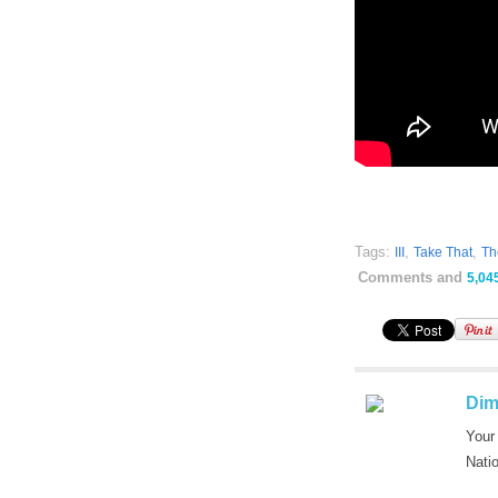
Tags:
,
,
III
Take That
Th
Comments and
5,04
Dim
Your
Nati