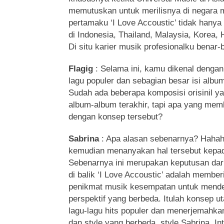
memutuskan untuk merilisnya di negara m
pertamaku ‘I Love Accoustic’ tidak hanya dir
di Indonesia, Thailand, Malaysia, Korea,
Di situ karier musik profesionalku benar-
Flagig
: Selama ini, kamu dikenal dengan
lagu populer dan sebagian besar isi albu
Sudah ada beberapa komposisi orisinil y
album-album terakhir, tapi apa yang mem
dengan konsep tersebut?
Sabrina
: Apa alasan sebenarnya? Hahah
kemudian menanyakan hal tersebut kepa
Sebenarnya ini merupakan keputusan dari
di balik ‘I Love Accoustic’ adalah memb
penikmat musik kesempatan untuk mende
perspektif yang berbeda. Itulah konsep
lagu-lagu hits populer dan menerjemahk
dan style yang berbeda, style Sabrina. I