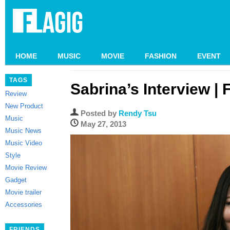
HOME
MUSIC
MOVIE
FASHION
EVENT
TAGS
Sabrina’s Interview |
Review
New Product
Posted by
Rendy Tsu
Music
May 27, 2013
Music News
Music Video
Style
Movie Review
Gadget
Movie trailer
Accessories
FRIENDS