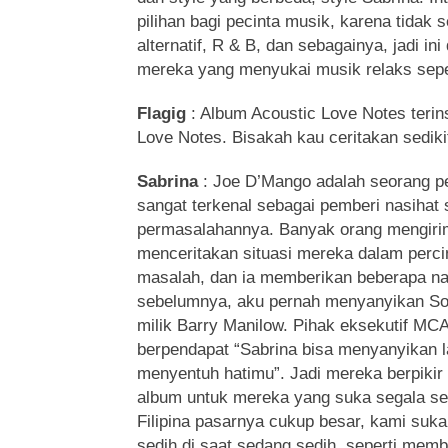
pilihan bagi pecinta musik, karena tida
alternatif, R & B, dan sebagainya, jadi in
mereka yang menyukai musik relaks seper
Flagig
: Album Acoustic Love Notes terin
Love Notes. Bisakah kau ceritakan sediki
Sabrina
: Joe D’Mango adalah seorang peny
sangat terkenal sebagai pemberi nasihat 
permasalahannya. Banyak orang mengiri
menceritakan situasi mereka dalam perci
masalah, dan ia memberikan beberapa na
sebelumnya, aku pernah menyanyikan 
milik Barry Manilow. Pihak eksekutif M
berpendapat “Sabrina bisa menyanyikan l
menyentuh hatimu”. Jadi mereka berpiki
album untuk mereka yang suka segala ses
Filipina pasarnya cukup besar, kami suk
sedih di saat sedang sedih, seperti mem