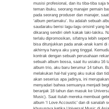
musisi profesional, dan itu tiba-tiba saja 
teman ibuku, seorang manajer pemain ba
pada seorang produser dan manajer, saat
‘album pertamaku’. Itu adalah sebuah al
saudaraku berisi lagu-lagu orisinil yang 
dikarang sendiri oleh kakak laki-lakiku. 
terlalu dipromosikan, sifatnya lebih sepe
bisa ditunjukkan pada anak-anak kami d
akhirnya hanya aku yang tinggal. Kemud
kontrak dengan sebuah perusahaan rek
sebuah album bossa, saat itu usiaku 16 
album trio, aku baru berumur 14 tahun. B
melakukan hal-hal yang aku sukai dan ti
akan seserius apa jadinya, ini merupakan
menyadari bahwa semuanya menjadi begit
beranjak 18 tahun dan masuk ke Universa
Music). Saat itulah mereka membuat ge
album ‘I Love Accoustic’ dan di sanalah
khususnya ketika Universal Music di Asi