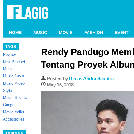
HOME
MUSIC
MOVIE
FASHION
EVENT
TAGS
Rendy Pandugo Memb
Review
New Product
Tentang Proyek Alb
Music
Music News
Posted by
Dimas Andra Saputra
Music Video
May 16, 2018
Style
Movie Review
Gadget
Movie trailer
Accessories
FRIENDS