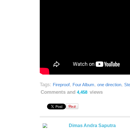
Tags:
,
,
,
Fireproof
Four Album
one direction
Ste
Comments and
views
4,458
Dimas Andra Saputra