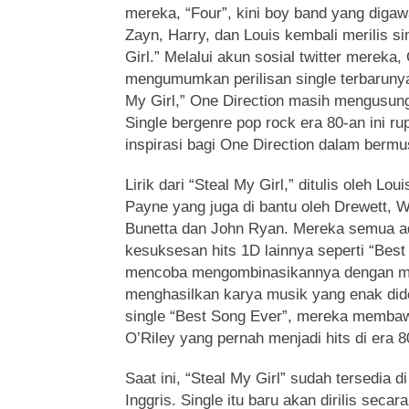
mereka, “Four”,
kini boy band yang digawa
Zayn, Harry, dan Louis kembali merilis si
Girl.” Melalui akun sosial twitter mereka,
mengumumkan perilisan single terbarunya 
My Girl,” One Direction masih mengusun
Single bergenre pop rock era 80-an ini ru
inspirasi bagi One Direction dalam bermu
Lirik dari “Steal My Girl,” ditulis oleh Lo
Payne yang juga di bantu oleh Drewett, W
Bunetta dan John Ryan. Mereka semua ad
kesuksesan hits 1D lainnya seperti “Bes
mencoba mengombinasikannya dengan mu
menghasilkan karya musik yang enak di
single “Best Song Ever”, mereka membawa
O’Riley yang pernah menjadi hits di era 8
Saat ini, “Steal My Girl” sudah tersedia d
Inggris. Single itu baru akan dirilis secar