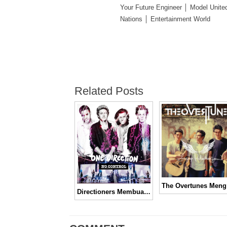
Your Future Engineer │ Model Unite
Nations │ Entertainment World
Related Posts
The
Directioners Membuat Kampanye agar Single “No Control” Menjadi Nomor 1 di Situs Streaming