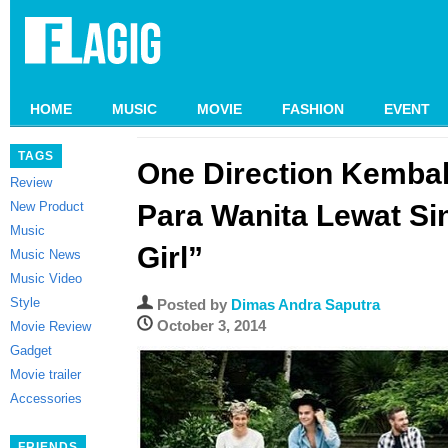
HOME
MUSIC
MOVIE
FASHION
EVENT
TAGS
One Direction Kembal
Review
New Product
Para Wanita Lewat Si
Music
Girl”
Music News
Music Video
Style
Posted by
Dimas Andra Saputra
October 3, 2014
Movie Review
Gadget
Movie trailer
Accessories
FRIENDS