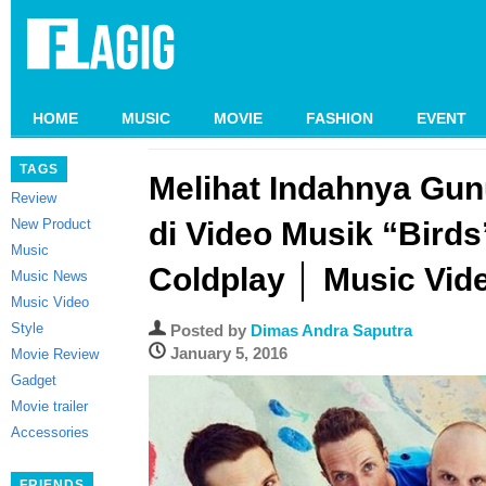
HOME
MUSIC
MOVIE
FASHION
EVENT
TAGS
Melihat Indahnya Gun
Review
New Product
di Video Musik “Birds
Music
Coldplay │ Music Vid
Music News
Music Video
Style
Posted by
Dimas Andra Saputra
January 5, 2016
Movie Review
Gadget
Movie trailer
Accessories
FRIENDS