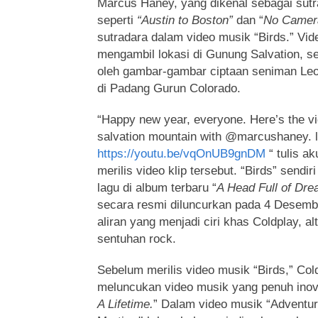
Marcus Haney, yang dikenal sebagai sutr
seperti
“Austin to Boston”
dan “
No Camer
sutradara dalam video musik “Birds.” Vid
mengambil lokasi di Gunung Salvation, se
oleh gambar-gambar ciptaan seniman Leon
di Padang Gurun Colorado.
“Happy new year, everyone. Here’s the vid
salvation mountain with @marcushaney. l
https://youtu.be/vqOnUB9gnDM
“ tulis a
merilis video klip tersebut. “Birds” sendi
lagu di album terbaru “
A Head Full of Dr
secara resmi diluncurkan pada 4 Desemb
aliran yang menjadi ciri khas Coldplay, alt
sentuhan rock.
Sebelum merilis video musik “Birds,” Cold
meluncukan video musik yang penuh inova
A Lifetime
.
” Dalam video musik “Adventure