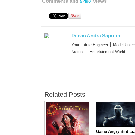
Comments and
views
5,498
Dimas Andra Saputra
Your Future Engineer │ Model Unite
Nations │ Entertainment World
Related Posts
Game Angry Bird tampil ‘Serius