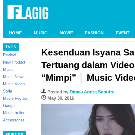
HOME
MUSIC
MOVIE
FASHION
EVENT
TAGS
Kesenduan Isyana Sa
Review
New Product
Tertuang dalam Video
Music
“Mimpi” │ Music Vide
Music News
Music Video
Style
Posted by
Dimas Andra Saputra
May 30, 2016
Movie Review
Gadget
Movie trailer
Accessories
FRIENDS