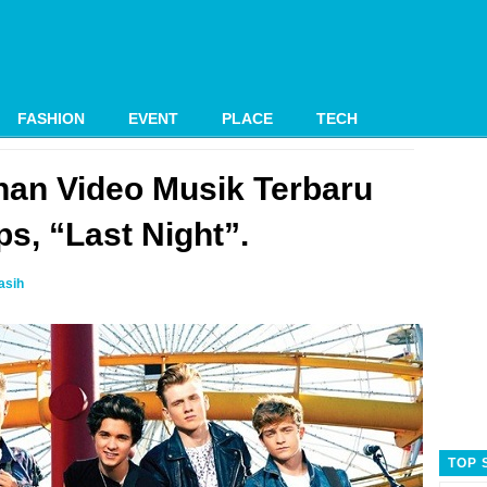
FASHION
EVENT
PLACE
TECH
an Video Musik Terbaru
s, “Last Night”.
asih
TOP 