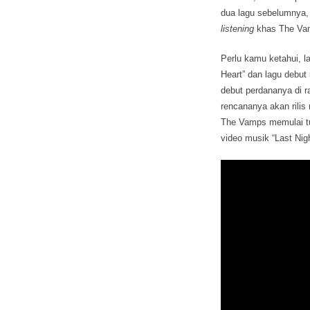
dua lagu sebelumnya, 
listening
khas The Va
Perlu kamu ketahui, l
Heart” dan lagu debut
debut perdananya di rad
rencananya akan rili
The Vamps memulai tu
video musik “Last Nigh