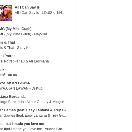
All I Can Say Is
All I Can Say Is - LOUIS of LNGSHOT
MG (My Mine Gueh)
G (My Mine Gueh) - Naykilla
is & That
is & That - Stray Kids
si Potret
si Potret - eńau & Ari Lesmana
nk!
nk! - no na
AYA AKAN LAWAN
YA AKAN LAWAN - Dj Kupi
staga Bercanda
taga Bercanda - Akbar Chalay & Mingse
r Games (feat. Easy Lantana & Trey G)
War Games (feat. Easy Lantana & Trey G) - Trub
te that i made you love me
hate that i made you love me - Ariana Grande