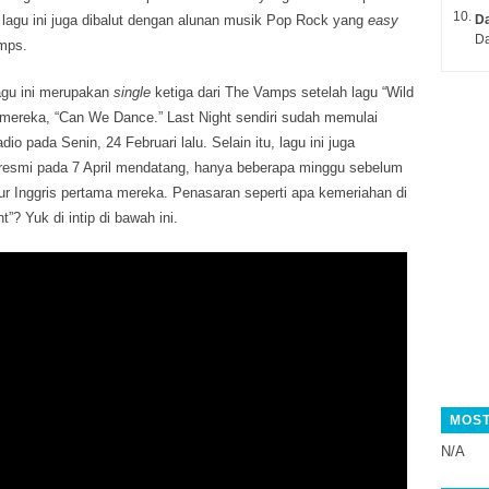
lagu ini juga dibalut dengan alunan musik Pop Rock yang
easy
Da
Da
mps.
agu ini merupakan
single
ketiga dari The Vamps setelah lagu “Wild
 mereka, “Can We Dance.” Last Night sendiri sudah memulai
io pada Senin, 24 Februari lalu. Selain itu, lagu ini juga
s resmi pada 7 April mendatang, hanya beberapa minggu sebelum
r Inggris pertama mereka. Penasaran seperti apa kemeriahan di
t”? Yuk di intip di bawah ini.
MOST
N/A