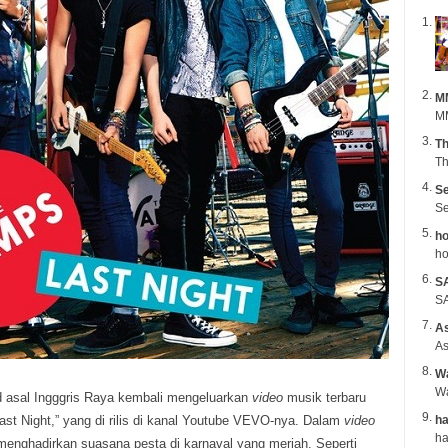
M
MM
Th
Th
Se
Se
ho
ho
S
SA
A
As
Wa
 asal Ingggris Raya kembali mengeluarkan
video
musik terbaru
Last Night,” yang di rilis di kanal Youtube VEVO-nya.
Dalam
video
ha
menghadirkan suasana pesta di karnaval yang meriah. Seperti