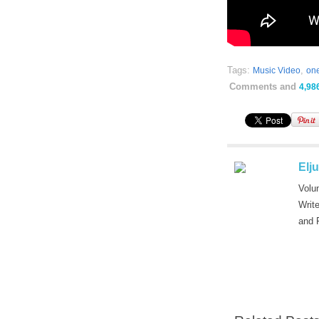
Tags:
,
Music Video
one
Comments and
4,98
Elj
Volu
Writ
and 