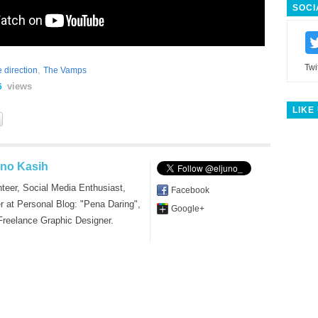
SOCI
Twi
,
 direction
The Vamps
views
6
LIKE
uno Kasih
nteer, Social Media Enthusiast,
Facebook
er at Personal Blog: "Pena Daring",
Google+
Freelance Graphic Designer.