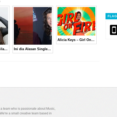
s
FLAG
Alicia Keys – Girl On Fire
Mengejutkan! Camila Cabello Memutuskan untuk Keluar dari Fifth Harmony
Ini dia Alasan Single Terbaru Harry Styles Terancam Gagal Puncaki Tangga Lagu Dunia
y a team who is passionate about Music,
We're a small creative team based in