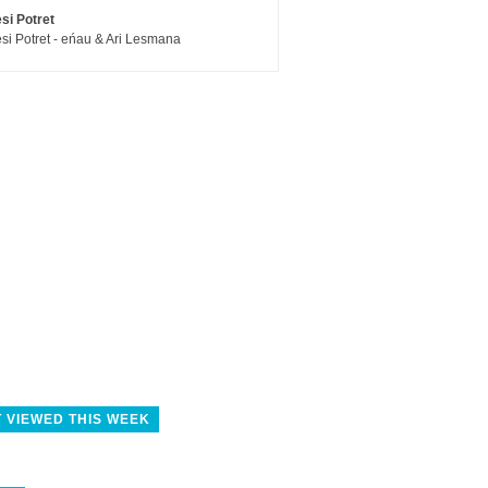
si Potret
si Potret - eńau & Ari Lesmana
 VIEWED THIS WEEK