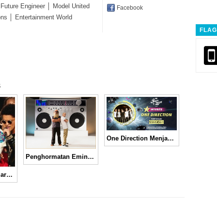
 Future Engineer │ Model United
Facebook
ons │ Entertainment World
FLAG
s
One Direction Menjadi Jawara di Ajang MTV Stars of 2014
Penghormatan Eminem Kepada Beastie Boys Dalam “Berzerk”
Coldplay, Bruno Mars, dan Beyonce Menghentak Panggung Super Bowl 50