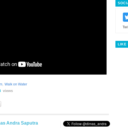
SOCI
Twi
LIKE
,
em
Walk on Water
views
3
as Andra Saputra