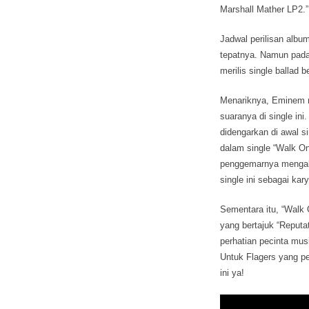
Marshall Mather LP2.”
Jadwal perilisan albu
tepatnya. Namun pada
merilis single ballad
Menariknya, Eminem
suaranya di single ini
didengarkan di awal s
dalam single “Walk O
penggemarnya mengaku
single ini sebagai kar
Sementara itu, “Walk 
yang bertajuk “Reputa
perhatian pecinta musi
Untuk Flagers yang pe
ini ya!