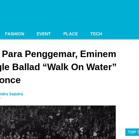
FASHION
EVENT
PLACE
TECH
n Para Penggemar, Eminem
ngle Ballad “Walk On Water”
yonce
ndra Saputra
7
TOP 