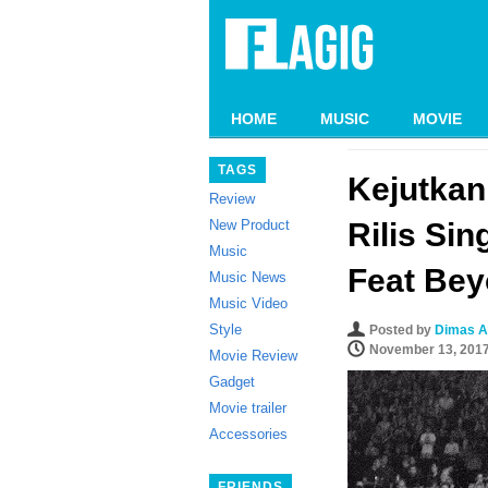
HOME
MUSIC
MOVIE
TAGS
Kejutka
Review
New Product
Rilis Si
Music
Feat Be
Music News
Music Video
Style
Posted by
Dimas A
November 13, 201
Movie Review
Gadget
Movie trailer
Accessories
FRIENDS