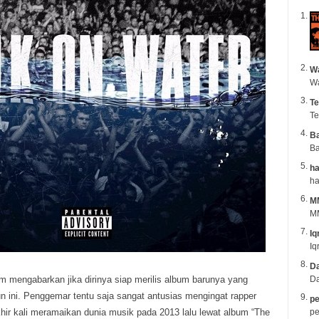
Wa
Te
Te
B
Ba
ha
M
MM
Iq
Iq
Da
 mengabarkan jika dirinya siap merilis album barunya yang
Da
n ini.
Penggemar tentu saja sangat antusias mengingat rapper
pe
khir kali meramaikan dunia musik pada 2013 lalu lewat album “The
pe