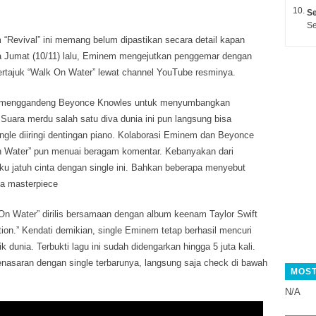
Se
Se
m “Revival” ini memang belum dipastikan secara detail kapan
 Jumat (10/11) lalu, Eminem mengejutkan penggemar dengan
 bertajuk “Walk On Water” lewat channel YouTube resminya.
 menggandeng Beyonce Knowles untuk menyumbangkan
. Suara merdu salah satu diva dunia ini pun langsung bisa
ingle diiringi dentingan piano. Kolaborasi Eminem dan Beyonce
n Water” pun menuai beragam komentar. Kebanyakan dari
 jatuh cinta dengan single ini. Bahkan beberapa menyebut
ya masterpiece
On Water” dirilis bersamaan dengan album keenam Taylor Swift
tion.” Kendati demikian, single Eminem tetap berhasil mencuri
k dunia. Terbukti lagu ini sudah didengarkan hingga 5 juta kali.
nasaran dengan single terbarunya, langsung saja check di bawah
MOST
N/A