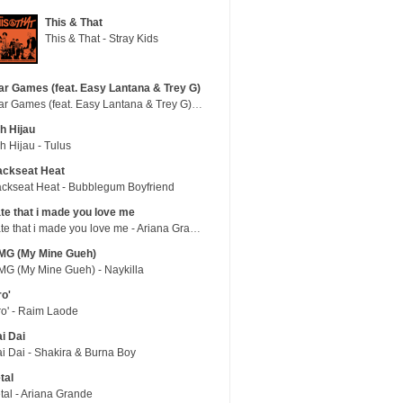
This & That
This & That - Stray Kids
r Games (feat. Easy Lantana & Trey G)
War Games (feat. Easy Lantana & Trey G) - Trub
h Hijau
h Hijau - Tulus
ackseat Heat
ckseat Heat - Bubblegum Boyfriend
te that i made you love me
hate that i made you love me - Ariana Grande
MG (My Mine Gueh)
G (My Mine Gueh) - Naykilla
ro'
ro' - Raim Laode
i Dai
i Dai - Shakira & Burna Boy
tal
tal - Ariana Grande