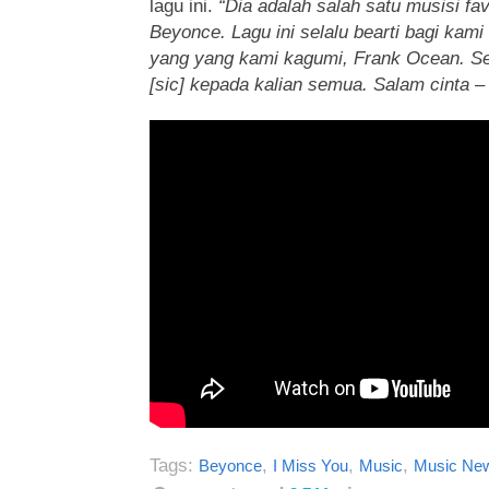
lagu ini.
“Dia adalah salah satu musisi fa
Beyonce. Lagu ini selalu bearti bagi kami 
yang yang kami kagumi, Frank Ocean. Se
[sic] kepada kalian semua. Salam cinta –
Tags:
,
,
,
Beyonce
I Miss You
Music
Music Ne