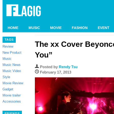
HOME
MUSIC
MOVIE
FASHION
EVENT
TAGS
The xx Cover Beyonce
Review
New Product
You”
Music
Music News
Posted by
Rendy Tsu
Music Video
February 17, 2013
Style
Movie Review
Gadget
Movie trailer
Accessories
FRIENDS