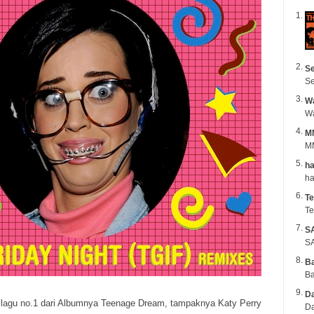
Se
Se
Wa
M
MM
ha
Te
Te
S
SA
B
Ba
Da
 lagu no.1 dari Albumnya Teenage Dream, tampaknya Katy Perry
Da