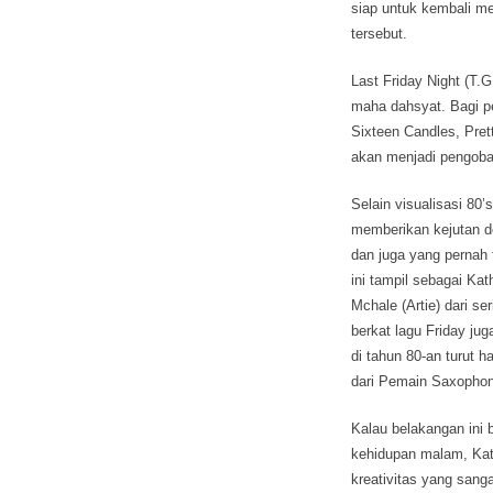
siap untuk kembali m
tersebut.
Last Friday Night (T.
maha dahsyat. Bagi pe
Sixteen Candles, Prett
akan menjadi pengoba
Selain visualisasi 80’
memberikan kejutan de
dan juga yang pernah t
ini tampil sebagai Ka
Mchale (Artie) dari 
berkat lagu Friday ju
di tahun 80-an turut 
dari Pemain Saxophon
Kalau belakangan ini 
kehidupan malam, Kat
kreativitas yang sang