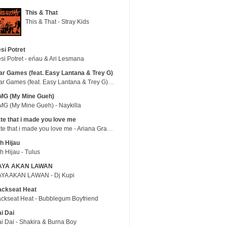
This & That
This & That - Stray Kids
si Potret
si Potret - eńau & Ari Lesmana
r Games (feat. Easy Lantana & Trey G)
War Games (feat. Easy Lantana & Trey G) - Trub
MG (My Mine Gueh)
G (My Mine Gueh) - Naykilla
te that i made you love me
hate that i made you love me - Ariana Grande
h Hijau
h Hijau - Tulus
AYA AKAN LAWAN
YA AKAN LAWAN - Dj Kupi
ackseat Heat
ckseat Heat - Bubblegum Boyfriend
i Dai
i Dai - Shakira & Burna Boy