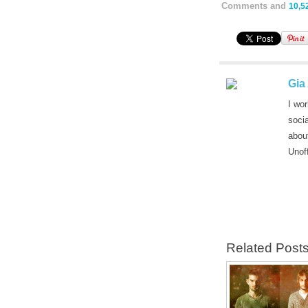
Comments and
10,5
Gia
I wor
soci
abou
Unof
Related Post