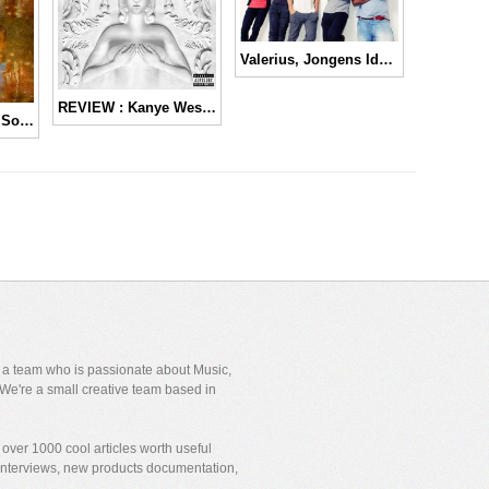
Valerius, Jongens Idola Baru Indonesia
REVIEW : Kanye West – Cruel Summer
10 Best Sigur Ros Songs
y a team who is passionate about Music,
We're a small creative team based in
over 1000 cool articles worth useful
 interviews, new products documentation,