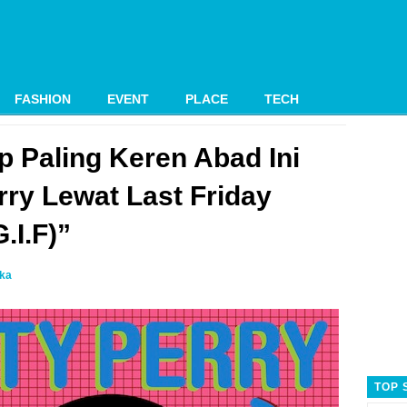
FASHION
EVENT
PLACE
TECH
ip Paling Keren Abad Ini
rry Lewat Last Friday
G.I.F)”
ika
TOP 