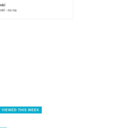
nk!
nk! - no na
 VIEWED THIS WEEK