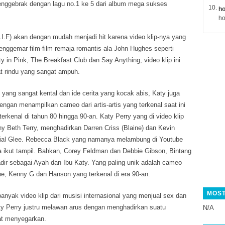
enggebrak dengan lagu no.1 ke 5 dari album mega sukses
ho
ho
G.I.F) akan dengan mudah menjadi hit karena video klip-nya yang
nggemar film-film remaja romantis ala John Hughes seperti
y in Pink, The Breakfast Club dan Say Anything, video klip ini
t rindu yang sangat ampuh.
s yang sangat kental dan ide cerita yang kocak abis, Katy juga
ngan menampilkan cameo dari artis-artis yang terkenal saat ini
erkenal di tahun 80 hingga 90-an. Katy Perry yang di video klip
thy Beth Terry, menghadirkan Darren Criss (Blaine) dan Kevin
serial Glee. Rebecca Black yang namanya melambung di Youtube
ga ikut tampil. Bahkan, Corey Feldman dan Debbie Gibson, Bintang
hadir sebagai Ayah dan Ibu Katy. Yang paling unik adalah cameo
e, Kenny G dan Hanson yang terkenal di era 90-an.
MOST
banyak video klip dari musisi internasional yang menjual sex dan
y Perry justru melawan arus dengan menghadirkan suatu
N/A
at menyegarkan.