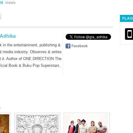
views
24
FLAG
 Adhika
k in the entertainment, publishing &
Facebook
al media industry. Observes & writes
t it. Author of ONE DIRECTION The
ficial Book & Buku Pop Superstars.
s