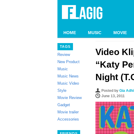
HOME
MUSIC
MOVIE
TAGS
Video Kl
Review
New Product
“Katy Pe
Music
Night (T.
Music News
Music Video
Style
Posted by
Gia Adh
June 13, 2011
Movie Review
Gadget
Movie trailer
Accessories
FRIENDS