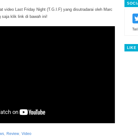
SOCI
t video Last Friday Night (T.G.I.F) yang disutradarai oleh Marc
saja klik link di bawah ini!
Twi
LIKE
,
,
ws
Review
Video