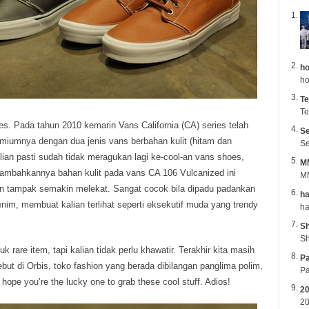
ho
ho
Te
Te
es. Pada tahun 2010 kemarin Vans California (CA) series telah
Se
miumnya dengan dua jenis vans berbahan kulit (hitam dan
Se
ian pasti sudah tidak meragukan lagi ke-cool-an vans shoes,
M
tambahkannya bahan kulit pada vans CA 106 Vulcanized ini
MM
 tampak semakin melekat. Sangat cocok bila dipadu padankan
ha
im, membuat kalian terlihat seperti eksekutif muda yang trendy
Sh
Sh
k rare item, tapi kalian tidak perlu khawatir. Terakhir kita masih
Pa
but di Orbis, toko fashion yang berada dibilangan panglima polim,
 hope you’re the lucky one to grab these cool stuff. Adios!
2
20