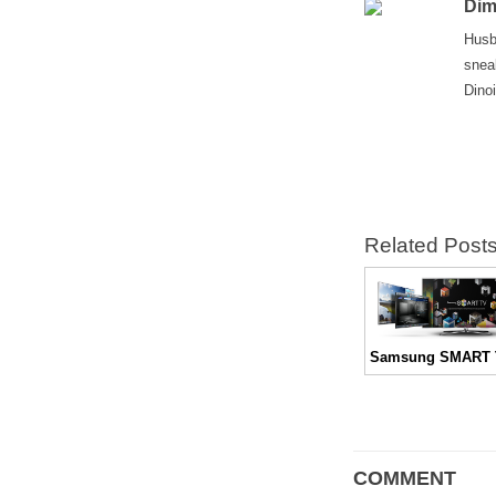
Dim
Husb
snea
Dino
Related Post
COMMENT