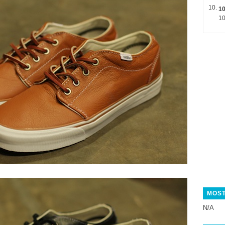
1
10
MOST
N/A