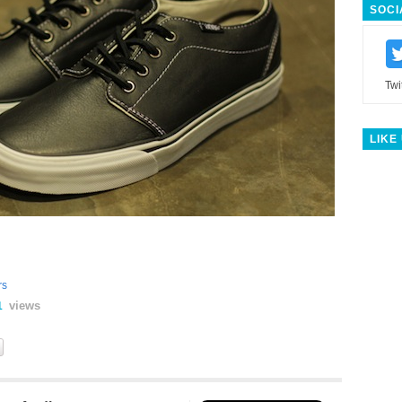
SOCI
Twi
LIKE
rs
views
1