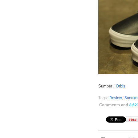
Sumber :
Orbis
Tags:
,
Review
Sneake
Comments and
8,62