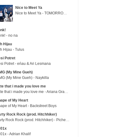
Nice to Meet Ya
Nice to Meet Ya - TOMORROW X TOGETHER
nk!
nk! - no na
h Hijau
h Hijau - Tulus
si Potret
si Potret - eńau & Ari Lesmana
MG (My Mine Gueh)
G (My Mine Gueh) - Naykilla
te that i made you love me
hate that i made you love me - Ariana Grande
ape of My Heart
ape of My Heart - Backstreet Boys
rty Rock Rock (prod. Hitchhiker)
Party Rock Rock (prod. Hitchhiker) - Picheolin
001x
01x - Adrian Khalif