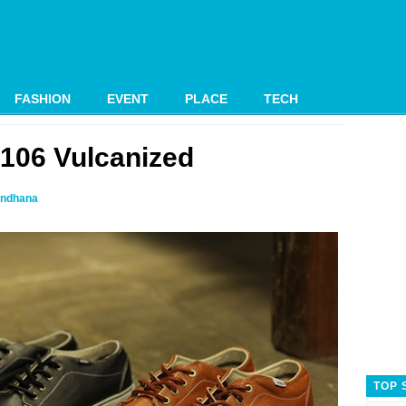
FASHION
EVENT
PLACE
TECH
106 Vulcanized
ndhana
TOP 