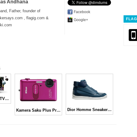
as Andhana
and, Father, founder of
Facebook
kersays.com , flagig.com &
FLAG
Google+
iki.com
s
Samsung SMART TV LED 8000, mengubah suasana hiburan di rumah
Dior Homme Sneaker Collection Summer 2014
Kamera Saku Plus Proyektor Keren dari Nikon, Coolpix S1200pj