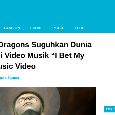
FASHION
EVENT
PLACE
TECH
 Dragons Suguhkan Dunia
i Video Musik “I Bet My
usic Video
ndra Saputra
4
TOP 