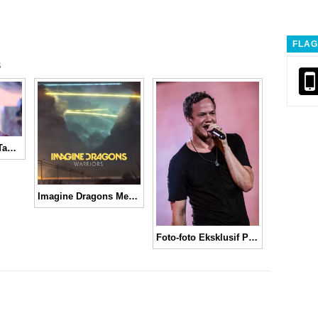
FLAG
s
Imagine Dragons Tampil di Bulan dalam Video “On Top of The World”
Imagine Dragons Mengisi Theme Song League of Legends World Championship 2014, “Warriors”
Foto-foto Eksklusif Penampilan Imagine Dragons di Premiere Transformers 4