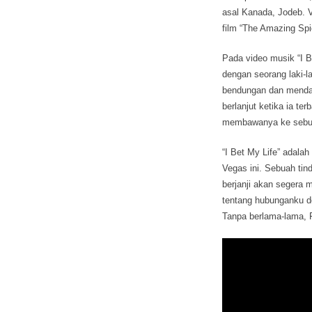
asal Kanada, Jodeb. V
film “The Amazing Sp
Pada video musik “I Be
dengan seorang laki-l
bendungan dan mendar
berlanjut ketika ia t
membawanya ke sebua
“I Bet My Life” adala
Vegas ini. Sebuah tind
berjanji akan segera 
tentang hubunganku de
Tanpa berlama-lama, Fl