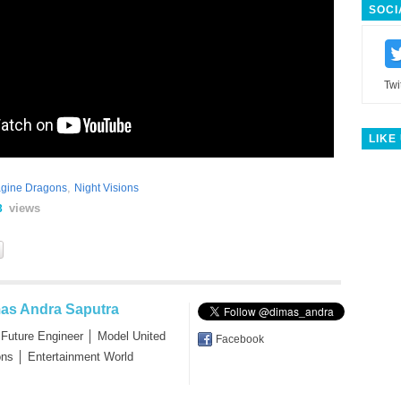
SOCI
Twi
LIKE
,
gine Dragons
Night Visions
views
3
as Andra Saputra
 Future Engineer │ Model United
Facebook
ons │ Entertainment World