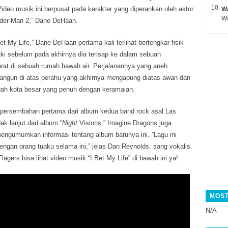
ideo musik ini berpusat pada karakter yang diperankan oleh aktor
Wa
ider-Man 2,” Dane DeHaan.
t My Life,” Dane DeHaan pertama kali terlihat bertengkar fisik
aki sebelum pada akhirnya dia terisap ke dalam sebuah
at di sebuah rumah bawah air. Perjalanannya yang aneh
erbangun di atas perahu yang akhirnya mengapung diatas awan dan
h kota besar yang penuh dengan keramaian.
h persembahan pertama dari album kedua band rock asal Las
ak lanjut dari album “
Night
Visions,” Imagine Dragons juga
mengumumkan informasi tentang album barunya ini. ”Lagu ini
ngan orang tuaku selama ini,” jelas Dan Reynolds, sang vokalis.
agers bisa lihat video musik “I Bet My Life” di bawah ini ya!
MOST
N/A