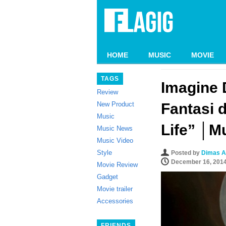
HOME
MUSIC
MOVIE
TAGS
Imagine
Review
New Product
Fantasi d
Music
Life” │M
Music News
Music Video
Style
Posted by
Dimas A
December 16, 201
Movie Review
Gadget
Movie trailer
Accessories
FRIENDS