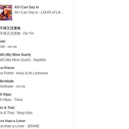
All I Can Say Is
All I Can Say Is - LOUIS of LNGSHOT
不得又没资格
不得又没资格 - Da Yin
nk!
nk! - no na
MG (My Mine Gueh)
G (My Mine Gueh) - Naykilla
si Potret
si Potret - eńau & Ari Lesmana
llerblade
llerblade - no na
h Hijau
h Hijau - Tulus
is & That
is & That - Stray Kids
ss than a Lover
ss than a Lover - JENNIE