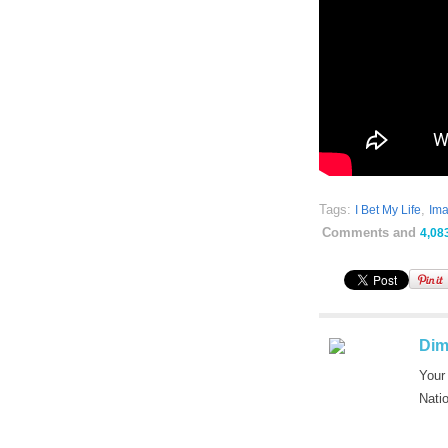
Tags:
,
I Bet My Life
Ima
Comments and
4,08
Dim
Your
Nati