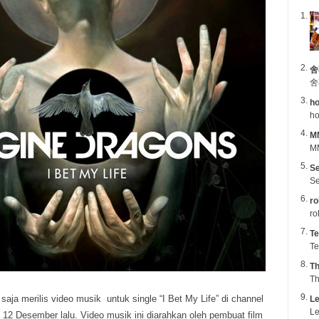
舍
舍
ho
ho
M
MM
Se
Se
ro
ro
Te
Te
Th
Th
saja merilis video musik untuk single “I Bet My Life” di channel
Le
Le
, 12 Desember lalu.
Video musik ini diarahkan oleh pembuat film