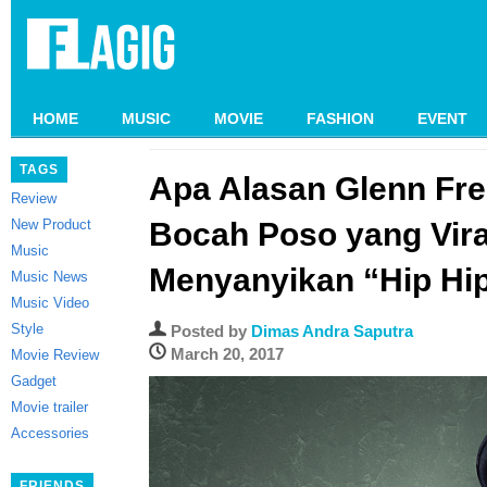
HOME
MUSIC
MOVIE
FASHION
EVENT
TAGS
Apa Alasan Glenn Fre
Review
New Product
Bocah Poso yang Vira
Music
Menyanyikan “Hip Hip
Music News
Music Video
Style
Posted by
Dimas Andra Saputra
March 20, 2017
Movie Review
Gadget
Movie trailer
Accessories
FRIENDS