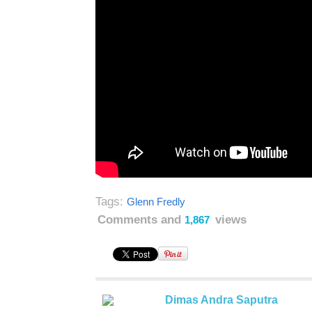
Tags:
Glenn Fredly
Comments and
views
1,867
Dimas Andra Saputra