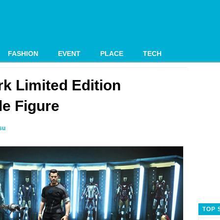
FASHION
EVENT
PLACE
TECH
rk Limited Edition
le Figure
su
TOP 