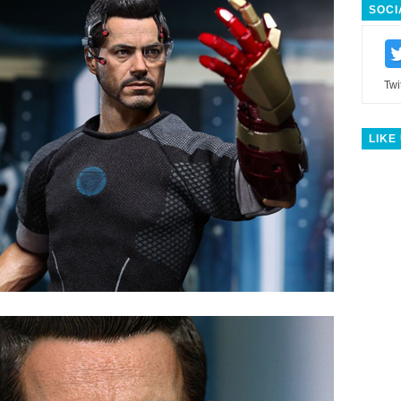
SOCI
Twi
LIKE