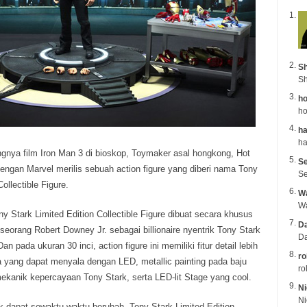
Sh
Sh
ho
ho
ha
gnya film Iron Man 3 di bioskop, Toymaker asal hongkong, Hot
Se
ngan Marvel merilis sebuah action figure yang diberi nama Tony
Se
ollectible Figure.
Wa
y Stark Limited Edition Collectible Figure dibuat secara khusus
Da
 seorang Robert Downey Jr. sebagai billionaire nyentrik Tony Stark
Da
n pada ukuran 30 inci, action figure ini memiliki fitur detail lebih
ro
ada yang dapat menyala dengan LED, metallic painting pada baju
ro
mekanik kepercayaan Tony Stark, serta LED-lit Stage yang cool.
Ni
k dapat sewaktu-waktu berubah, Tony Stark Limited Edition