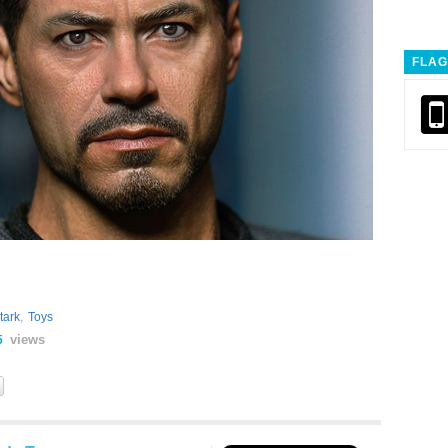
FLAG
,
tark
Toys
views
5