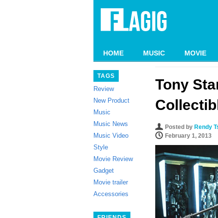
HOME
MUSIC
MOVIE
TAGS
Tony Sta
Review
New Product
Collectib
Music
Music News
Posted by
Rendy T
Music Video
February 1, 2013
Style
Movie Review
Gadget
Movie trailer
Accessories
FRIENDS