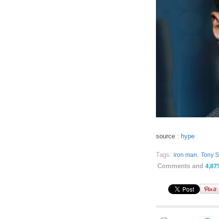
source :
hype
Tags:
,
iron man
Tony S
Comments and
4,87