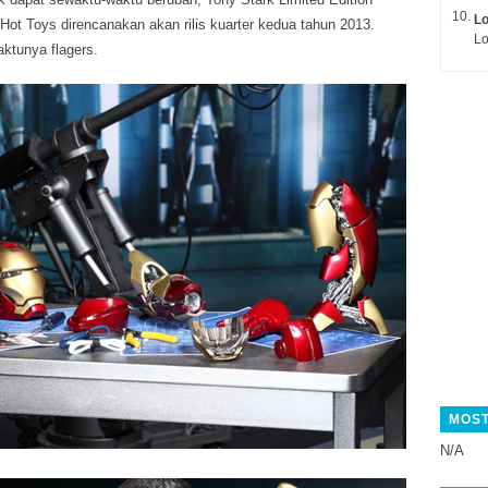
L
i Hot Toys direncanakan akan rilis kuarter kedua tahun 2013.
Lo
aktunya flagers.
MOST
N/A