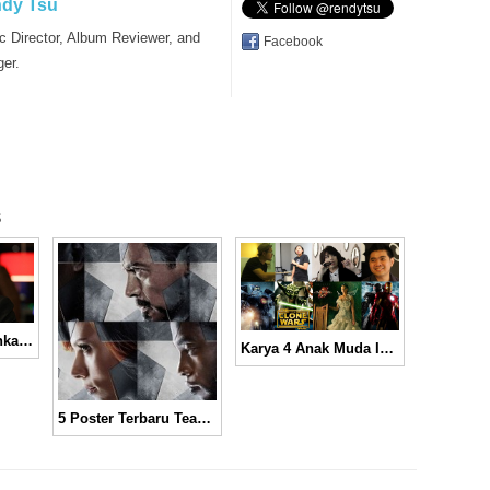
dy Tsu
c Director, Album Reviewer, and
Facebook
ger.
s
Daniel Bruhl Perankan Tokoh Musuh Utama di Film “Captain America: Civil War”
Karya 4 Anak Muda Indonesia Dalam Produksi Hollywood
5 Poster Terbaru Team Iron Man untuk “Captain America: Civil War”