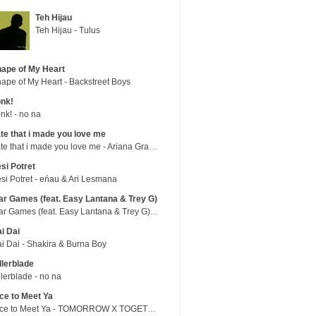
Teh Hijau
Teh Hijau - Tulus
ape of My Heart
ape of My Heart - Backstreet Boys
nk!
nk! - no na
te that i made you love me
hate that i made you love me - Ariana Grande
si Potret
si Potret - eńau & Ari Lesmana
r Games (feat. Easy Lantana & Trey G)
War Games (feat. Easy Lantana & Trey G) - Trub
i Dai
i Dai - Shakira & Burna Boy
llerblade
llerblade - no na
ce to Meet Ya
Nice to Meet Ya - TOMORROW X TOGETHER