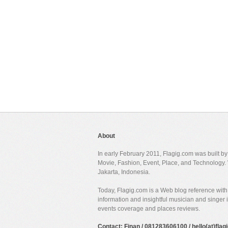
About
In early February 2011, Flagig.com was built b
Movie, Fashion, Event, Place, and Technology. 
Jakarta, Indonesia.
Today, Flagig.com is a Web blog reference with 
information and insightful musician and singer
events coverage and places reviews.
Contact: Finan / 081283606100 / hello(at)fla