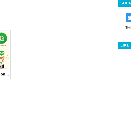
SOCI
s
Twi
LIKE
Mozilla Firefox Indonesia Gelar Kontes Berhadiah Ke Amerika Serikat