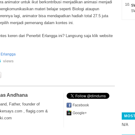
a animator untuk ikut berkontribusi menjadikan animasi menjadi
S
ngkomunikasikan materi belajar seperti Biologi ataupun
SW
ennya lagi, animator bisa mendapatkan hadiah total 27.5 juta
erpilih menjadi pemenang dalam kontes ini.
es keren dari Penerbit Erlangga ini? Langsung saja klik website
 Erlangga
views
6
as Andhana
and, Father, founder of
Facebook
kersays.com , flagig.com &
Google+
MOST
iki.com
N/A