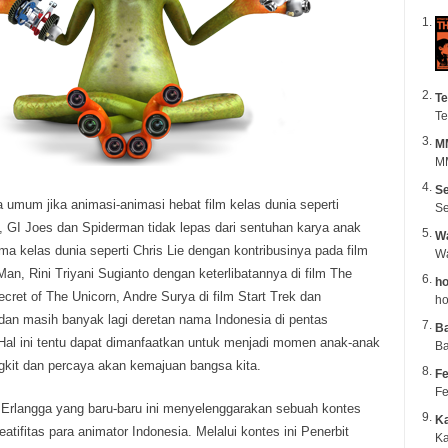
Te
Te
M
MM
Se
 umum jika animasi-animasi hebat film kelas dunia seperti
Se
, GI Joes dan Spiderman tidak lepas dari sentuhan karya anak
Wa
a kelas dunia seperti
Chris Lie dengan kontribusinya pada film
Man, Rini Triyani Sugianto dengan keterlibatannya di film The
ho
ecret of The Unicorn, Andre Surya di film Start Trek dan
ho
 dan masih banyak lagi deretan nama Indonesia di pentas
B
. Hal ini tentu dapat dimanfaatkan untuk menjadi momen anak-anak
Ba
gkit dan percaya akan kemajuan bangsa kita.
Fe
Fe
 Erlangga yang baru-baru ini menyelenggarakan sebuah kontes
K
eatifitas para animator Indonesia. Melalui kontes ini Penerbit
Ka