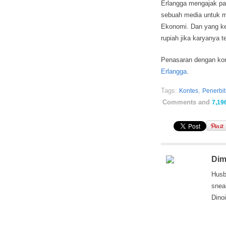
Erlangga mengajak par
sebuah media untuk me
Ekonomi. Dan yang ker
rupiah jika karyanya t
Penasaran dengan kont
Erlangga
.
Tags:
,
Kontes
Penerbit
Comments and
7,19
Dim
Husb
snea
Dino