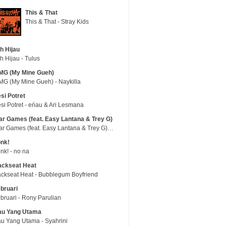
This & That
This & That - Stray Kids
h Hijau
h Hijau - Tulus
MG (My Mine Gueh)
G (My Mine Gueh) - Naykilla
si Potret
si Potret - eńau & Ari Lesmana
r Games (feat. Easy Lantana & Trey G)
War Games (feat. Easy Lantana & Trey G) - Trub
nk!
nk! - no na
ackseat Heat
ckseat Heat - Bubblegum Boyfriend
bruari
bruari - Rony Parulian
au Yang Utama
u Yang Utama - Syahrini