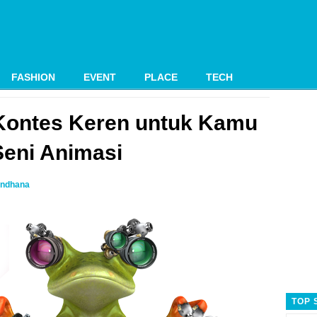
FASHION
EVENT
PLACE
TECH
Kontes Keren untuk Kamu
Seni Animasi
ndhana
TOP 