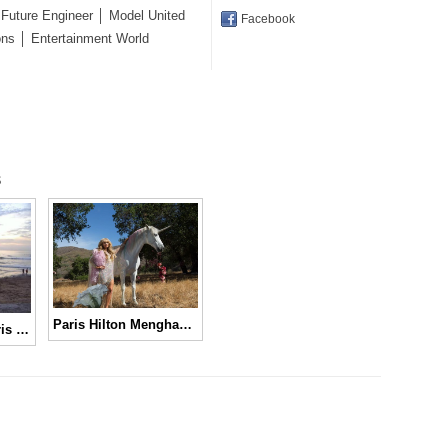
 Future Engineer │ Model United
Facebook
ons │ Entertainment World
s
Paris Hilton Menghadirkan Kuda Unicorn untuk Video “Come Alive”
Intip Keseruan Paris Hilton Berlibur di Pulau Dewata, Bali