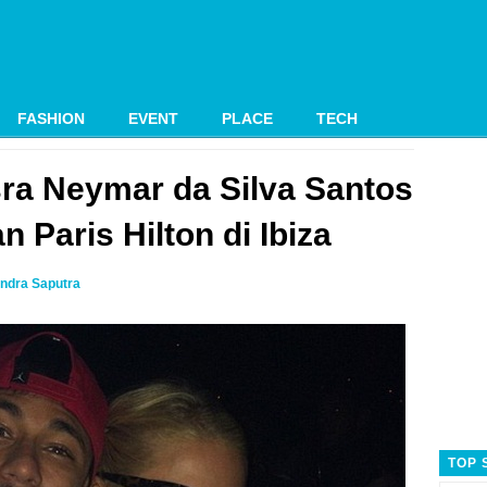
FASHION
EVENT
PLACE
TECH
ra Neymar da Silva Santos
n Paris Hilton di Ibiza
ndra Saputra
TOP 