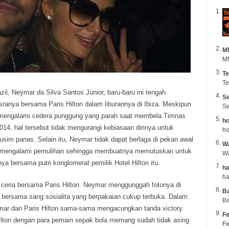
M
MM
Te
Te
zil, Neymar da Silva Santos Junior, baru-baru ini tengah
Se
anya bersama Paris Hilton dalam liburannya di Ibiza.
Meskipun
Se
i mengalami cedera punggung yang parah saat membela Timnas
ho
2014, hal tersebut tidak mengurangi kebiasaan dirinya untuk
ho
sim panas. Selain itu, Neymar tidak dapat berlaga di pekan awal
Wa
h mengalami pemulihan sehingga membuatnya memutuskan untuk
ya bersama putri konglomerat pemilik Hotel Hilton itu.
ha
 ceria bersama Paris Hilton. Neymar menggunggah fotonya di
B
 bersama sang sosialita yang berpakaian cukup terbuka. Dalam
Ba
ymar dan Paris Hilton sama-sama mengacungkan tanda victory.
Fe
lton dengan para pemain sepak bola memang sudah tidak asing
Fe