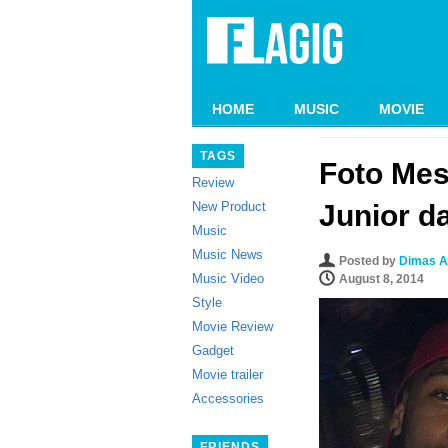
HOME
MUSIC
MOVIE
TAGS
Foto Mes
Review
New Product
Junior da
Music
Music News
Posted by
Dimas A
Music Video
August 8, 2014
Style
Movie Review
Gadget
Movie trailer
Accessories
FRIENDS