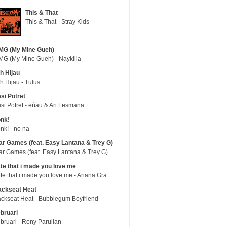
This & That
This & That - Stray Kids
MG (My Mine Gueh)
G (My Mine Gueh) - Naykilla
h Hijau
h Hijau - Tulus
si Potret
si Potret - eńau & Ari Lesmana
nk!
nk! - no na
r Games (feat. Easy Lantana & Trey G)
War Games (feat. Easy Lantana & Trey G) - Trub
te that i made you love me
hate that i made you love me - Ariana Grande
ackseat Heat
ckseat Heat - Bubblegum Boyfriend
bruari
bruari - Rony Parulian