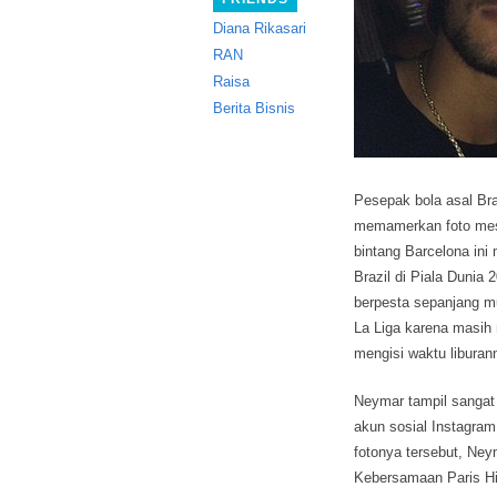
Diana Rikasari
RAN
Raisa
Berita Bisnis
Pesepak bola asal Bra
memamerkan foto mesr
bintang Barcelona in
Brazil di Piala Dunia 
berpesta sepanjang mu
La Liga karena masi
mengisi waktu liburann
Neymar tampil sangat
akun sosial Instagram
fotonya tersebut, Ne
Kebersamaan Paris Hi