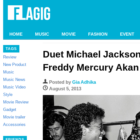
HOME
MUSIC
MOVIE
FASHION
EVENT
TAGS
Duet Michael Jackso
Review
New Product
Freddy Mercury Akan 
Music
Music News
Posted by
Gia Adhika
Music Video
August 5, 2013
Style
Movie Review
Gadget
Movie trailer
Accessories
FRIENDS