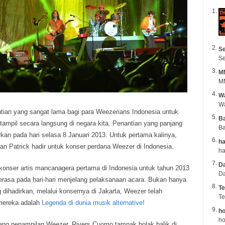
Se
Se
M
MM
Wa
tian yang sangat lama bagi para Weezerians Indonesia untuk
B
ampil secara langsung di negara kita. Penantian yang panjang
Ba
rkan pada hari selasa 8 Januari 2013.
Untuk pertama kalinya,
ha
 dan Patrick hadir untuk konser perdana Weezer di Indonesia.
Da
onser artis mancanagera pertama di Indonesia untuk tahun 2013
Da
terasa pada hari-hari menjelang pelaksanaan acara. Bukan hanya
Te
 dihadirkan, melalui konsernya di Jakarta, Weezer telah
Te
mereka adalah
Legenda di dunia musik alternative!
ho
ho
ang penampilan Weezer, Rivers Cuomo tampak bolak balik di