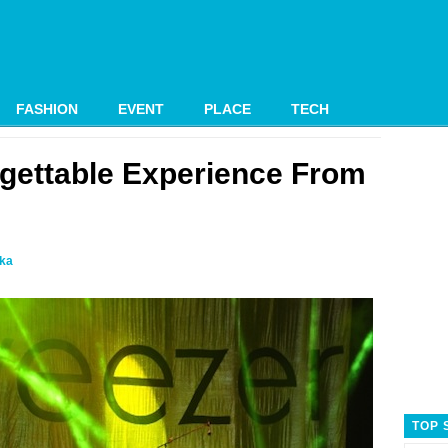
FASHION
EVENT
PLACE
TECH
gettable Experience From
ika
TOP 