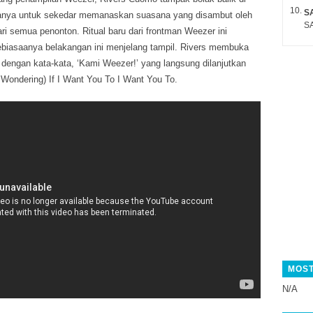
S
anya untuk sekedar memanaskan suasana yang disambut oleh
SA
ari semua penonton. Ritual baru dari frontman Weezer ini
biasaanya belakangan ini menjelang tampil. Rivers membuka
dengan kata-kata, ‘Kami Weezer!’ yang langsung dilanjutkan
e Wondering) If I Want You To I Want You To.
MOST
N/A