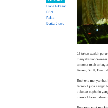
Diana Rikasari
RAN
Raisa
Berita Bisnis
18 tahun adalah penan
menyaksikan Weezer t
tersebut telah terbaya
Rivers, Scott, Brian,
Euphoria menyambut k
tersebut juga sangat 
sekedar euphoria yang
membuktikan bahwa 
Beberapa saat menjel