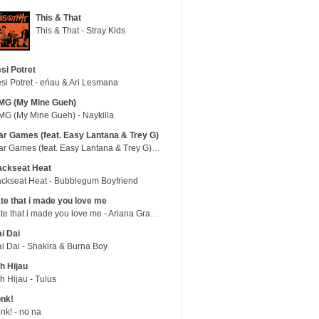
This & That
This & That - Stray Kids
si Potret
si Potret - eńau & Ari Lesmana
MG (My Mine Gueh)
G (My Mine Gueh) - Naykilla
r Games (feat. Easy Lantana & Trey G)
War Games (feat. Easy Lantana & Trey G) - Trub
ackseat Heat
ckseat Heat - Bubblegum Boyfriend
te that i made you love me
hate that i made you love me - Ariana Grande
i Dai
i Dai - Shakira & Burna Boy
h Hijau
h Hijau - Tulus
nk!
nk! - no na