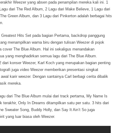
terakhir Weezer yang absen pada penampilan mereka kali ini. 1
 Lagu dari The Red Album, 2 Lagu dari Make Believe, 1 Lagu dari
i The Green Album, dan 3 Lagu dari Pinkerton adalah berbagai hits
n.
 Greatest Hits Set pada bagian Pertama, backdrop panggung
yang menampilkan warna biru dengan tulisan Weezer di pojok
a cover The Blue Album. Hal ini sekaligus menandakan
dua yang menghadirkan semua lagu dari The Blue Album.
2 dari konser Weezer, Karl Koch yang merupakan bagian penting
ografi juga video Weezer memberikan presentasi singkat
al karir weezer. Dengan santainya Carl berbagi cerita dibalik
lasik mereka.
 lagu dari The Blue Album mulai dari track pertama, My Name Is
 terakhir, Only In Dreams ditampilkan satu per satu. 3 hits dari
he Sweater Song, Buddy Holly, dan Say It Ain’t So juga
rit yang luar biasa oleh Weezer.