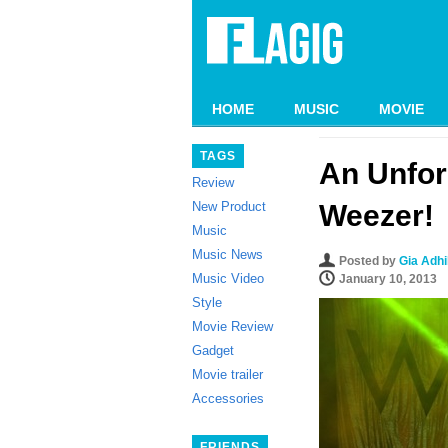
HOME
MUSIC
MOVIE
TAGS
An Unfor
Review
New Product
Weezer!
Music
Music News
Posted by
Gia Adh
Music Video
January 10, 2013
Style
Movie Review
Gadget
Movie trailer
Accessories
FRIENDS