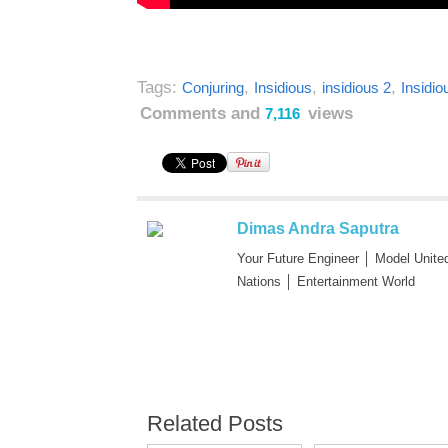
Tags:
,
,
,
Conjuring
Insidious
insidious 2
Insidio
Comments and
views
7,116
Dimas Andra Saputra
Your Future Engineer │ Model Unite
Nations │ Entertainment World
Related Posts