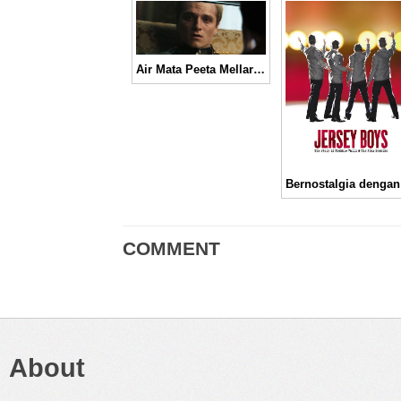
Air Mata Peeta Mellark Di Trailer Terbaru “The Hunger Games: Mockingjay Part 1”│ Movie Trailer
COMMENT
About