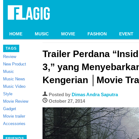
HOME
MUSIC
MOVIE
FASHION
EVENT
TAGS
Trailer Perdana “Insi
Review
New Product
3,” yang Menyebarkan
Music
Kengerian │Movie Tra
Music News
Music Video
Style
Posted by
Dimas Andra Saputra
October 27, 2014
Movie Review
Gadget
Movie trailer
Accessories
FRIENDS