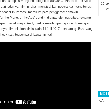
l dan sinopsis mengenai trilogi dari
franchise
“Planet of the Apes”
Wa
at dari judulnya, film ini akan mengisahkan peperangan yang terjadi
ya teaser ini berhasil membuat para penggemar semakin
or the Planet of the Ape” sendiri digarap oleh sutradara ternama
perti sebelumnya, Andy Serkis masih dipercaya untuk mengisi
nya, film ini akan dirilis pada 14 Juli 1017 mendatang. Buat yang
heck saja teasernya di bawah ini ya!
MOST
N/A