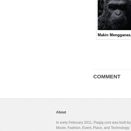
COMMENT
About
In early February 2011, Flagig.com was built b
Movie, Fashion, Event, Place, and Technology. 