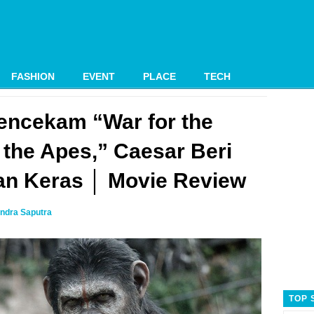
FASHION
EVENT
PLACE
TECH
Mencekam “War for the
f the Apes,” Caesar Beri
an Keras │ Movie Review
ndra Saputra
TOP 