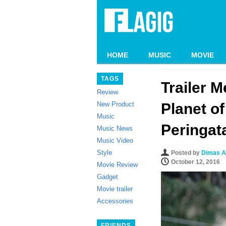
HOME
MUSIC
MOVIE
TAGS
Trailer 
Review
New Product
Planet o
Music
Peringat
Music News
Music Video
Style
Posted by
Dimas A
October 12, 2016
Movie Review
Gadget
Movie trailer
Accessories
FRIENDS