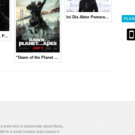
Ini Dia Aktor Pemeran Utama Untuk Film “War of The Planet of The Apes”
FLAG
Makin Mengganas, Pasukan Kera Siap Serang Kaum Manusia di “War for the Planet of the Apes” │ Movie Trailer
“Dawn of the Planet of the Apes” Perang Besar Antara Manusia Melawan Kera | Movie Review
y a team who is passionate about Music,
We're a small creative team based in