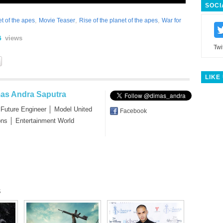
SOCI
,
,
,
t of the apes
Movie Teaser
Rise of the planet of the apes
War for
views
6
Twi
LIKE
as Andra Saputra
 Future Engineer │ Model United
Facebook
ons │ Entertainment World
s