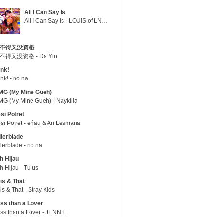
All I Can Say Is
All I Can Say Is - LOUIS of LNGSHOT
不得又没资格
不得又没资格 - Da Yin
nk!
nk! - no na
MG (My Mine Gueh)
G (My Mine Gueh) - Naykilla
si Potret
si Potret - eńau & Ari Lesmana
llerblade
llerblade - no na
h Hijau
h Hijau - Tulus
is & That
is & That - Stray Kids
ss than a Lover
ss than a Lover - JENNIE