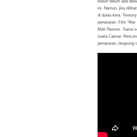
Masih belum ada detai
ini. Namun, jika dilih
di dunia kera. Tentun
penasaran. Film “War f
Matt Reeves. Sama se
suara Caesar. Rencana
penasaran, langsung c