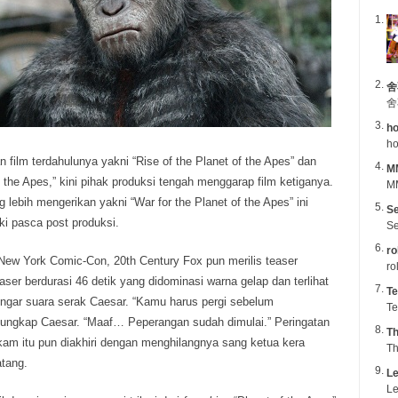
舍
舍
ho
ho
 film terdahulunya yakni “Rise of the Planet of the Apes” dan
M
 the Apes,” kini pihak produksi
tengah menggarap film ketiganya.
MM
 lebih mengerikan yakni “War for the Planet of the Apes” ini
Se
i pasca post produksi.
Se
ro
New York Comic-Con, 20th Century Fox pun merilis teaser
ro
ser berdurasi 46 detik yang didominasi warna gelap dan terlihat
Te
ngar suara serak Caesar. “Kamu harus pergi sebelum
Te
” ungkap Caesar. “Maaf… Peperangan sudah dimulai.” Peringatan
Th
am itu pun diakhiri dengan menghilangnya sang ketua kera
Th
atang.
Le
Le