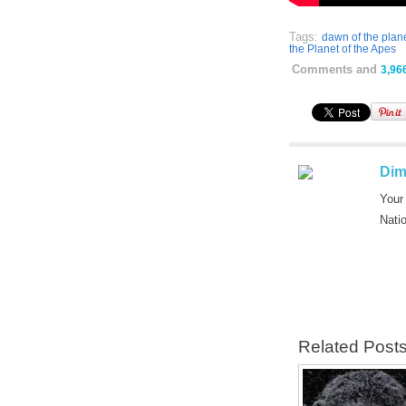
Tags:
dawn of the plane
the Planet of the Apes
Comments and
3,96
Dim
Your
Nati
Related Post