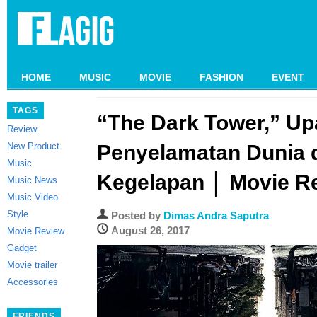
HOME
MUSIC
MOVIE
FASHION
EVENT
TAGS
“The Dark Tower,” U
Review
New Product
Penyelamatan Dunia d
Music
Kegelapan │ Movie R
Music News
Music Video
Style
Posted by
Dimas Andra Saputra
August 26, 2017
Movie Review
Gadget
Movie trailer
Accessories
FRIENDS