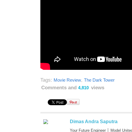
Tags:
,
Movie Review
The Dark Tower
Comments and
views
4,810
Dimas Andra Saputra
Your Future Engineer │ Model Unite