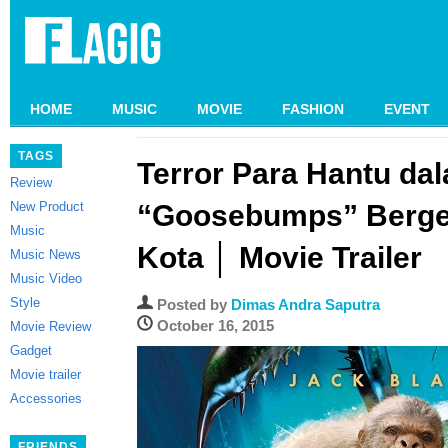
HOME
MUSIC
MOVIE
FASHION
EVENT
TAGS
Terror Para Hantu da
Review
New Product
“Goosebumps” Berge
Music
Kota │ Movie Trailer
Music News
Music Video
Style
Posted by
Dimas Andra Saputra
October 16, 2015
Movie Review
Gadget
Movie trailer
Accessories
FRIENDS