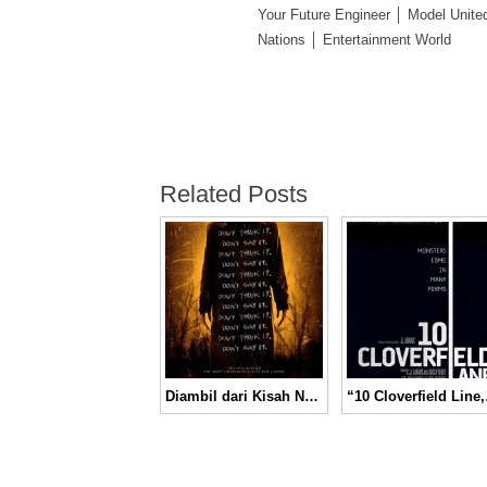
Your Future Engineer │ Model Unite
Nations │ Entertainment World
Related Posts
Diambil dari Kisah Nyata, Ini Dia Keseraman Film “The Bye Bye Man” │ Movie Review
“10 Cloverfiel