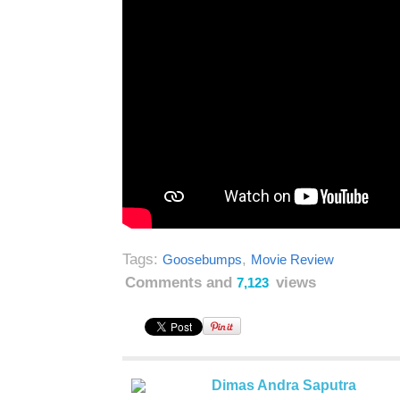
Tags:
,
Goosebumps
Movie Review
Comments and
views
7,123
Dimas Andra Saputra