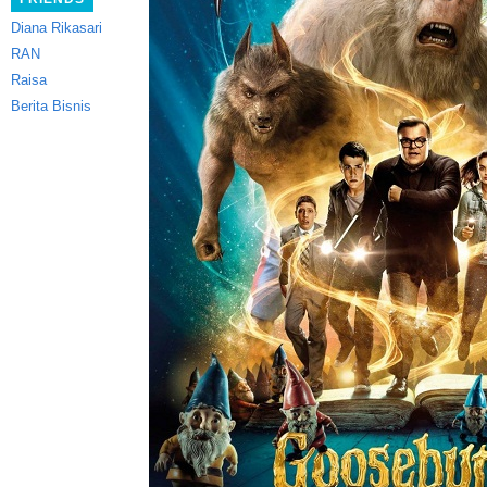
Diana Rikasari
RAN
Raisa
Berita Bisnis