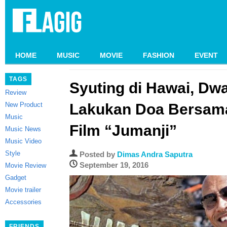
HOME
MUSIC
MOVIE
FASHION
EVENT
TAGS
Syuting di Hawai, D
Review
New Product
Lakukan Doa Bersama
Music
Film “Jumanji”
Music News
Music Video
Style
Posted by
Dimas Andra Saputra
September 19, 2016
Movie Review
Gadget
Movie trailer
Accessories
FRIENDS