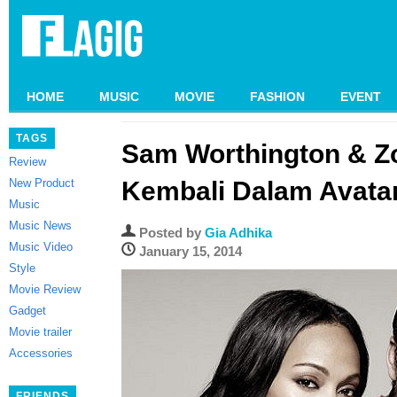
HOME
MUSIC
MOVIE
FASHION
EVENT
TAGS
Sam Worthington & Z
Review
New Product
Kembali Dalam Avatar
Music
Music News
Posted by
Gia Adhika
Music Video
January 15, 2014
Style
Movie Review
Gadget
Movie trailer
Accessories
FRIENDS