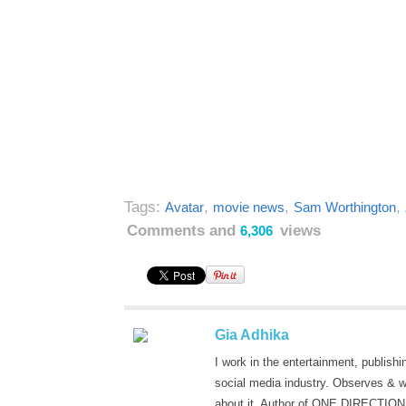
Tags:
,
,
,
Avatar
movie news
Sam Worthington
Comments and
views
6,306
Gia Adhika
I work in the entertainment, publishi
social media industry. Observes & w
about it. Author of ONE DIRECTION