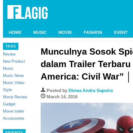
HOME
MUSIC
MOVIE
FASHION
EVENT
TAGS
Munculnya Sosok Spi
Review
New Product
dalam Trailer Terbaru
Music
America: Civil War” │
Music News
Music Video
Style
Posted by
Dimas Andra Saputra
March 14, 2016
Movie Review
Gadget
Movie trailer
Accessories
FRIENDS