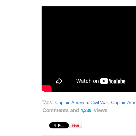
Tags:
,
Captain America: Civil War
Captain Amer
Comments and
views
4,239