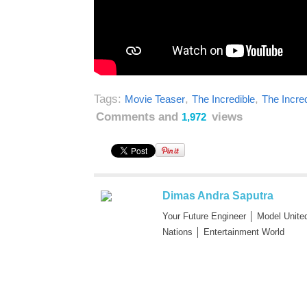
Tags:
,
,
Movie Teaser
The Incredible
The Incred
Comments and
views
1,972
Dimas Andra Saputra
Your Future Engineer │ Model Unite
Nations │ Entertainment World