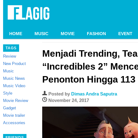
HOME
MUSIC
MOVIE
FASHION
EVENT
TAGS
Menjadi Trending, Te
Review
New Product
“Incredibles 2” Menc
Music
Penonton Hingga 113 
Music News
Music Video
Style
Posted by
Dimas Andra Saputra
November 24, 2017
Movie Review
Gadget
Movie trailer
Accessories
FRIENDS