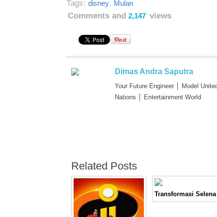
Tags:
,
disney
Mulan
Comments and
views
2,147
Dimas Andra Saputra
Your Future Engineer │ Model Unite
Nations │ Entertainment World
Related Posts