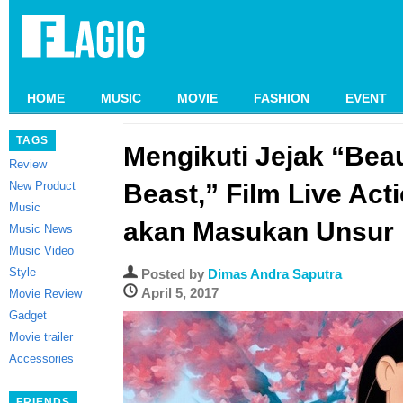
HOME
MUSIC
MOVIE
FASHION
EVENT
TAGS
Mengikuti Jejak “Bea
Review
New Product
Beast,” Film Live Act
Music
akan Masukan Unsur 
Music News
Music Video
Style
Posted by
Dimas Andra Saputra
April 5, 2017
Movie Review
Gadget
Movie trailer
Accessories
FRIENDS