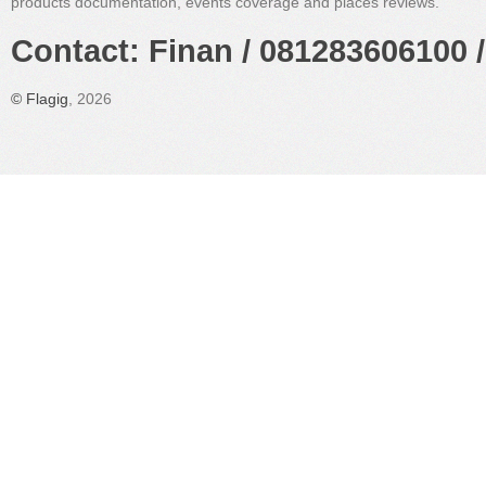
products documentation, events coverage and places reviews.
Contact: Finan / 081283606100 /
©
Flagig
, 2026