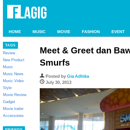
HOME
MUSIC
MOVIE
FASHION
EVENT
TAGS
Meet & Greet dan Ba
Review
New Product
Smurfs
Music
Music News
Posted by
Gia Adhika
Music Video
July 30, 2013
Style
Movie Review
Gadget
Movie trailer
Accessories
FRIENDS