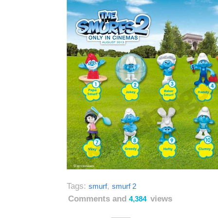
Tags:
,
smurf
smurf 2
Comments and
views
4,384