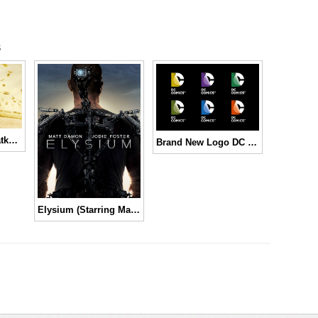
s
2 Guns, Terselamatkan Berkat 2 Aktor Utamanya
Brand New Logo DC Comics
Elysium (Starring Matt Damon & Jodie Foster) | Trailer