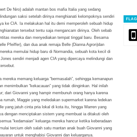
ert De Niro) adalah mantan bos mafia Italia yang sedang
lindungan saksi setelah dirinya menghianati kelompoknya sendiri
FLAG
 ke CIA. Ia melakukan hal itu demi memperoleh sebuah hidup
nghianatan tersebut tentu saja mengancam dirinya. Oleh sebab
entitas mereka dan menyediakan tempat tinggal baru. Besama
elle Pfeiffer), dan dua anak remaja Belle (Dianna Agron)dan
mereka memulai hidup baru di Normandia, sebuah kota kecil di
Jones sendiri menjadi agen CIA yang dipercaya melindungi dan
tersebut.
a mereka memang keluarga “bermasalah”, sehingga kemanapun
an menimbulkan “kekacauan” yang tidak diinginkan. Hal inilah
ur; dari Giovanni yang hampir membunuh orang hanya karena
pa rumah, Maggie yang meledakan supermarket karena ledekan
lle yang jatuh cinta pria lokal di kota itu, hingga Warren yang
ya dengan menciptakan sistem yang membuat ia ditakuti oleh
semua “kedamaian” keluarga mereka hancur ketika keberadaan
mulai tercium oleh salah satu mantan anak buah Giovanni yang
yaran untuk menghabisi Giovanni dan keluarganya.