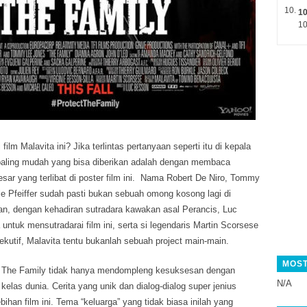
1
10
film Malavita ini? Jika terlintas pertanyaan seperti itu di kepala
aling mudah yang bisa diberikan adalah dengan membaca
r yang terlibat di poster film ini.
Nama Robert De Niro, Tommy
e Pfeiffer sudah pasti bukan sebuah omong kosong lagi di
an, dengan kehadiran sutradara kawakan asal Perancis, Luc
untuk mensutradarai film ini, serta si legendaris Martin Scorsese
kutif, Malavita tentu bukanlah sebuah project main-main.
MOST
u The Family tidak hanya mendompleng kesuksesan dengan
N/A
elas dunia. Cerita yang unik dan dialog-dialog super jenius
ihan film ini. Tema “keluarga” yang tidak biasa inilah yang