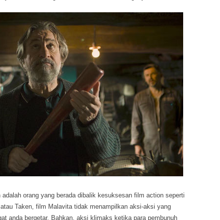
dalah orang yang berada dibalik kesuksesan film action seperti
 atau Taken, film Malavita tidak menampilkan aksi-aksi yang
at anda bergetar. Bahkan, aksi klimaks ketika para pembunuh