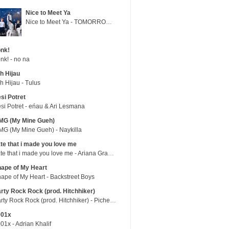
Nice to Meet Ya
Nice to Meet Ya - TOMORROW X TOGETHER
nk!
nk! - no na
h Hijau
h Hijau - Tulus
si Potret
si Potret - eńau & Ari Lesmana
MG (My Mine Gueh)
G (My Mine Gueh) - Naykilla
te that i made you love me
hate that i made you love me - Ariana Grande
ape of My Heart
ape of My Heart - Backstreet Boys
rty Rock Rock (prod. Hitchhiker)
Party Rock Rock (prod. Hitchhiker) - Picheolin
001x
01x - Adrian Khalif