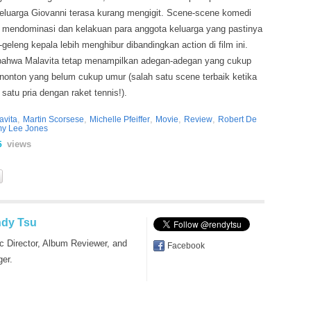
eluarga Giovanni terasa kurang mengigit. Scene-scene komedi
ih mendominasi dan kelakuan para anggota keluarga yang pastinya
eleng kepala lebih menghibur dibandingkan action di film ini.
 bahwa Malavita tetap menampilkan adegan-adegan yang cukup
nonton yang belum cukup umur (salah satu scene terbaik ketika
satu pria dengan raket tennis!).
,
,
,
,
,
avita
Martin Scorsese
Michelle Pfeiffer
Movie
Review
Robert De
y Lee Jones
views
5
dy Tsu
c Director, Album Reviewer, and
Facebook
ger.