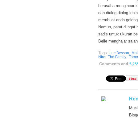
berusaha mengincar k
dan dialog-dialog leb
membuat anda geleng-g
Namun, patut diingat
sadis untuk ukuran pe
Belle menghajar salah 
Tags:
,
Luc Besson
Mal
,
,
Niro
The Family
Tomm
Comments and
5,25
Ren
Musi
Blog