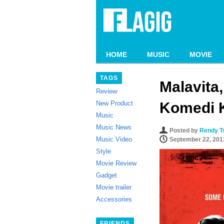
HOME
MUSIC
MOVIE
TAGS
Malavita
Review
New Product
Komedi 
Music
Music News
Posted by
Rendy T
Music Video
September 22, 201
Style
Movie Review
Gadget
Movie trailer
Accessories
FRIENDS