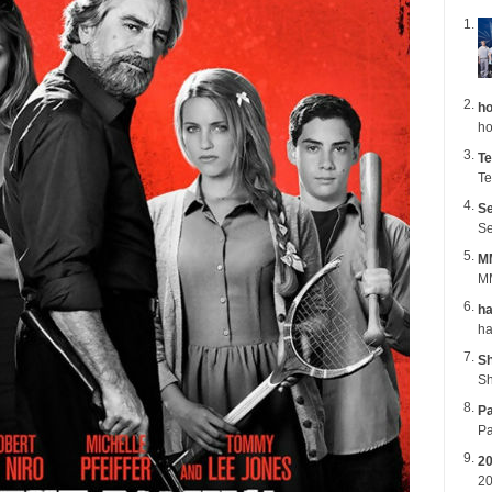
ho
ho
Te
Te
Se
Se
M
MM
ha
Sh
Sh
Pa
2
20