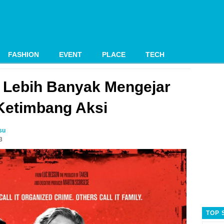
FASHION
EVENT
PLACE
TECH
, Lebih Banyak Mengejar
Ketimbang Aksi
su
3
TOP 