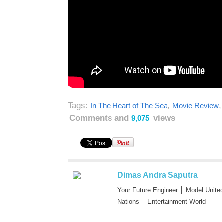
Tags:
,
In The Heart of The Sea
Movie Review
Comments and
views
9,075
Dimas Andra Saputra
Your Future Engineer │ Model Unite
Nations │ Entertainment World