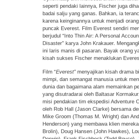
seperti pendaki lainnya, Fischer juga di
badai salju yang ganas. Bahkan, ia ter
karena keinginannya untuk menjadi orang 
puncak Everest. Film Everest sendiri me
berjudul “Into Thin Air: A Personal Accoun
Disaster” karya John Krakauer. Mengangka
ini laris manis di pasaran. Bayak orang 
kisah sukses Fischer menaklukan Everes
Film “
Everest”
menyajikan kisah drama bi
mimpi, dan semangat manusia untuk menda
dunia dan bagaimana alam memainkan per
yang disutradarai oleh Baltasar Kormaku
misi pendakian tim ekspedisi Adventure C
oleh Rob Hall (Jason Clarke) bersama de
Mike Groom (Thomas M. Wright) dan Andy
Henderson) yang membawa klien mereka
Brolin), Doug Hansen (John Hawkes), Lo
Derwin), Frank Fischbeck (Todd Boyce), 