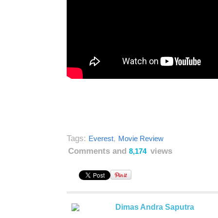
Tags:
,
Everest
Movie Review
Comments and
views
8,174
Dimas Andra Saputra