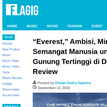
HOME
MUSIC
MOVIE
FASHION
EVENT
TAGS
“Everest,” Ambisi, Mi
Review
New Product
Semangat Manusia un
Music
Gunung Tertinggi di 
Music News
Music Video
Review
Style
Movie Review
Posted by
Dimas Andra Saputra
Gadget
September 13, 2015
Movie trailer
Accessories
FRIENDS