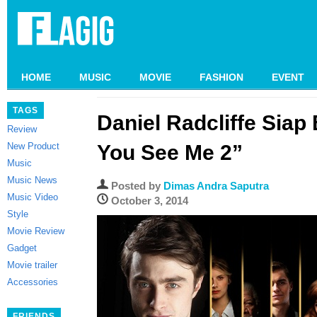
HOME
MUSIC
MOVIE
FASHION
EVENT
TAGS
Daniel Radcliffe Siap
Review
New Product
You See Me 2”
Music
Music News
Posted by
Dimas Andra Saputra
Music Video
October 3, 2014
Style
Movie Review
Gadget
Movie trailer
Accessories
FRIENDS