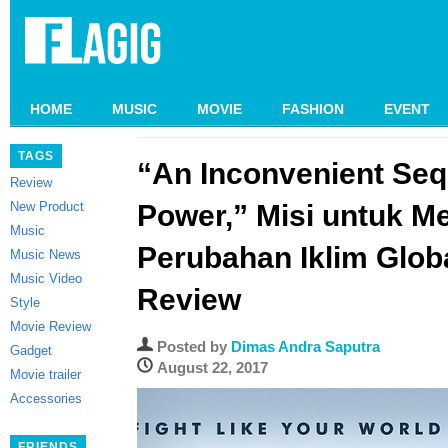
HOME
MUSIC
MOVIE
FASHION
EVENT
TAGS
“An Inconvenient Sequ
Review
New Product
Power,” Misi untuk M
Music
Perubahan Iklim Glob
Music News
Music Video
Review
Style
Movie Review
Posted by
Dimas Andra Saputra
Gadget
August 22, 2017
Movie trailer
Accessories
FRIENDS