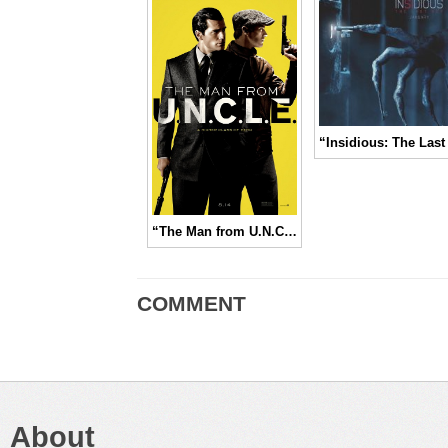
“The Man from U.N.C.L.E.” Aksi Agen Rahasia dalam Menyelamatkan Dunia dari Bom Nuklir │ Movie Review
COMMENT
About