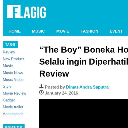
HOME
MUSIC
MOVIE
FASHION
EVENT
TAGS
“The Boy” Boneka Ho
Review
New Product
Selalu ingin Diperhat
Music
Review
Music News
Music Video
Style
Posted by
Dimas Andra Saputra
January 24, 2016
Movie Review
Gadget
Movie trailer
Accessories
FRIENDS