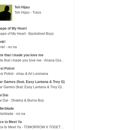
Teh Hijau
Teh Hijau - Tulus
ape of My Heart
ape of My Heart - Backstreet Boys
nk!
nk! - no na
te that i made you love me
hate that i made you love me - Ariana Grande
si Potret
si Potret - eńau & Ari Lesmana
r Games (feat. Easy Lantana & Trey G)
War Games (feat. Easy Lantana & Trey G) - Trub
i Dai
i Dai - Shakira & Burna Boy
llerblade
llerblade - no na
ce to Meet Ya
Nice to Meet Ya - TOMORROW X TOGETHER