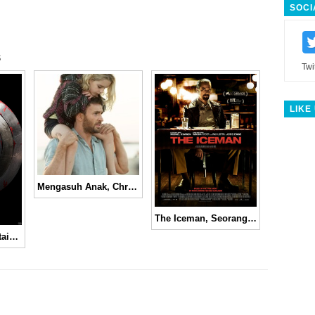
SOCI
s
Twi
LIKE
Mengasuh Anak, Chris Evans Jadi Ayah Super Ganteng di Trailer Film “Gifted” │ Movie Trailer
The Iceman, Seorang Ayah dan Pembunuh Keji Bernama Richard Kluklinski
Bocoran Film Captain America: The Winter Soldier