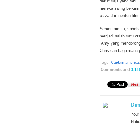
dekat saja yang tahu,
mereka saling berkir
pizza dan nonton film
Sementara itu, sahab
menjadi salah satu or
“Amy yang mendorong
Chris dan bagaimana 
Tags:
Captain america
Comments and
3,16
Dim
Your
Nati