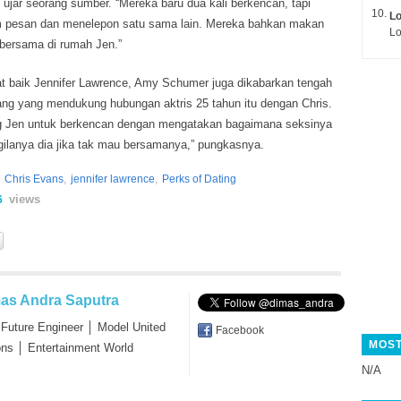
” ujar seorang sumber. “Mereka baru dua kali berkencan, tapi
L
im pesan dan menelepon satu sama lain. Mereka bahkan makan
Lo
 bersama di rumah Jen.”
at baik Jennifer Lawrence, Amy Schumer juga dikabarkan tengah
ang yang mendukung hubungan aktris 25 tahun itu dengan Chris.
 Jen untuk berkencan dengan mengatakan bagaimana seksinya
gilanya dia jika tak mau bersamanya,” pungkasnya.
,
,
,
Chris Evans
jennifer lawrence
Perks of Dating
views
6
as Andra Saputra
 Future Engineer │ Model United
Facebook
MOST
ons │ Entertainment World
N/A