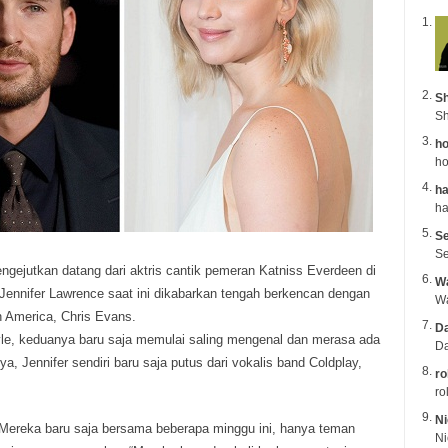
Sh
Sh
ho
ho
ha
Se
Se
gejutkan datang dari aktris cantik pemeran Katniss Everdeen di
Wa
Jennifer Lawrence saat ini dikabarkan tengah berkencan dengan
n America, Chris Evans.
Da
Style, keduanya baru saja memulai saling mengenal dan merasa ada
Da
, Jennifer sendiri baru saja putus dari vokalis band Coldplay,
ro
ro
Ni
 Mereka baru saja bersama beberapa minggu ini, hanya teman