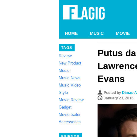
HOME
MUSIC
MOVIE
TAGS
Putus dar
Review
New Product
Lawrence
Music
Evans
Music News
Music Video
Style
Posted by
Dimas A
January 23, 2016
Movie Review
Gadget
Movie trailer
Accessories
FRIENDS