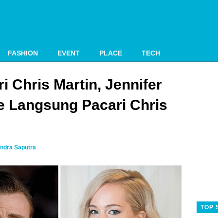
FASHION
EVENT
PLACE
TECH
i Chris Martin, Jennifer
 Langsung Pacari Chris
ndra Saputra
TOP 