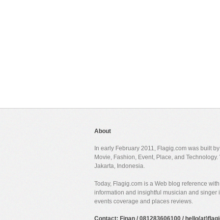
About
In early February 2011, Flagig.com was built b
Movie, Fashion, Event, Place, and Technology. 
Jakarta, Indonesia.
Today, Flagig.com is a Web blog reference with 
information and insightful musician and singer
events coverage and places reviews.
Contact: Finan / 081283606100 / hello(at)fla