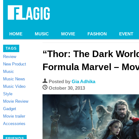
HOME
MUSIC
MOVIE
FASHION
EVENT
TAGS
“Thor: The Dark Worl
Review
New Product
Formula Marvel – Mo
Music
Music News
Posted by
Gia Adhika
Music Video
October 30, 2013
Style
Movie Review
Gadget
Movie trailer
Accessories
FRIENDS