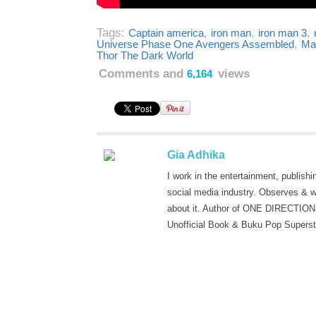
Tags:
,
,
,
Captain america
iron man
iron man 3
,
Universe Phase One Avengers Assembled
Ma
Thor The Dark World
Comments and
views
6,164
Gia Adhika
I work in the entertainment, publishi
social media industry. Observes & w
about it. Author of ONE DIRECTION
Unofficial Book & Buku Pop Superst