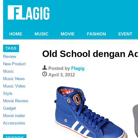
HOME
MUSIC
MOVIE
FASHION
EVENT
TAGS
Old School dengan Ad
Review
New Product
Posted by
Flagig
Music
April 3, 2012
Music News
Music Video
Style
Movie Review
Gadget
Movie trailer
Accessories