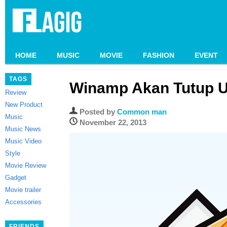
HOME
MUSIC
MOVIE
FASHION
EVENT
TAGS
Winamp Akan Tutup U
Review
New Product
Posted by
Common man
Music
November 22, 2013
Music News
Music Video
Style
Movie Review
Gadget
Movie trailer
Accessories
FRIENDS