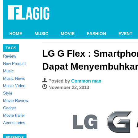
HOME
MUSIC
MOVIE
FASHION
EVENT
TAGS
LG G Flex : Smartpho
Review
New Product
Dapat Menyembuhkan 
Music
Music News
Posted by
Common man
Music Video
November 22, 2013
Style
Movie Review
Gadget
Movie trailer
Accessories
FRIENDS